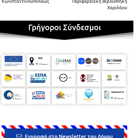
Κωνσταντινουπόλεως
Περιφερειακή Βιβλιοθήκη
Χαριλάου
Γρήγοροι Σύνδεσμοι
Εγγραφή στο Newsletter του Δήμου