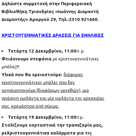
Δηλώστε συμμετοχή στην Περιφερειακή
Βιβλιοθήκη Τριανδρίας «Ιωάννης Διαμαντή
Διαμαντής» Αμοργού 29, Τηλ.:2310 921660.
ΧΡΙΣΤΟΥΓΕΝΝΙΑΤΙΚΕΣ ΔΡΑΣΕΙΣ ΓΙΑ ΕΝΗΛΙΚΕΣ
Τετάρτη 12 Δεκεμβρίου, 11:00
π. μ.
Φτιάχνουμε στεφάνια
με χριστουγεννιάτικες
μπάλες!!!
Υλικά που θα χρειαστούμε:
διάφορες
χριστουγεννιάτικες μπάλες που δεν
χρησιμοποιούμε (διαφόρων μεγεθών), μια
πράσινη γιρλάντα και μία γιρλάντα της αρεσκείας
σας, κρεμάστρα από σύρμα
.
Τετάρτη 19 Δεκεμβρίου, 11:00
π.μ.
Στολίζουμε εορταστικά την τραπεζαρία μας,
με
Χριστουγεννιάτικα καλύμματα
για τις