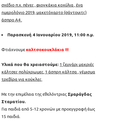
σχέδιο π.χ. πένες , φιογκάκια κοχύλια , ένα
ημερολόγιο 2019, μακετόχαρτο (σάντουιτς)
άσπρο Α4 .
Παρασκευή 4 Ιανουαρίου 2019, 11:00 π.μ.
Φτιάχνουμε
καλτσοκουκλάκια !!!
Υλικά που θα χρειαστούμε:
1 ζευγάρι μακριές
κάλτσες πολύχρωμες, 1 άσπρη κάλτσα , γέμισμα
τρεβίρα για κούκλες.
Με την επιμέλεια της εθελόντριας
Σμαράγδας
Σταματίου.
Για παιδιά από 5-12 χρονών με προεγγραφή έως
15 παιδιά.