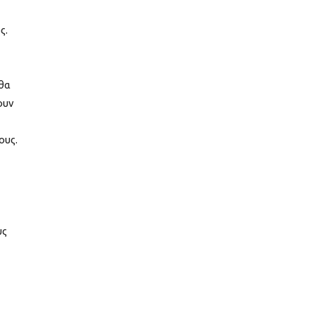
ς.
 θα
ουν
ους.
υς