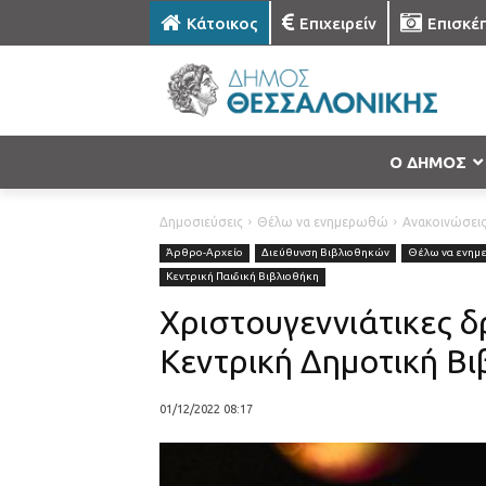
Κάτοικος
Επιχειρείν
Επισκέ
Ο ΔΗΜΟΣ
Δημοσιεύσεις
Θέλω να ενημερωθώ
Ανακοινώσει
Άρθρο-Αρχείο
Διεύθυνση Βιβλιοθηκών
Θέλω να ενη
Κεντρική Παιδική Βιβλιοθήκη
Χριστουγεννιάτικες δ
Κεντρική Δημοτική Βι
01/12/2022 08:17