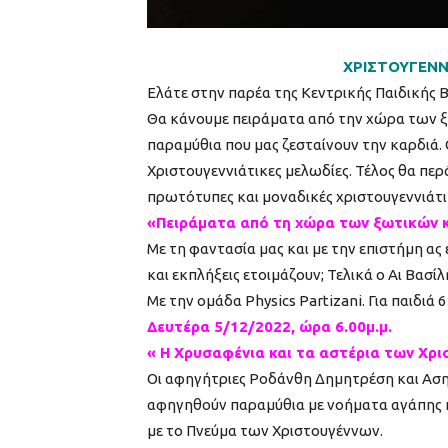
ΧΡΙΣΤΟΥΓΕΝΝΙ
Ελάτε στην παρέα της Κεντρικής Παιδικής Β
Θα κάνουμε πειράματα από την χώρα των ξ
παραμύθια που μας ζεσταίνουν την καρδιά.
Χριστουγεννιάτικες μελωδίες. Τέλος θα πε
πρωτότυπες και μοναδικές χριστουγεννιάτι
«Πειράματα από τη χώρα των ξωτικών κ
Με τη φαντασία μας και με την επιστήμη α
και εκπλήξεις ετοιμάζουν; Τελικά ο Αι Βασί
Με την ομάδα Physics Partizani. Για παιδιά 
Δευτέρα 5/12/2022, ώρα 6.00μ.μ.
« Η Χρυσαφένια και τα αστέρια των Χρ
Οι αφηγήτριες Ροδάνθη Δημητρέση και Αση
αφηγηθούν παραμύθια με νοήματα αγάπης κ
με το Πνεύμα των Χριστουγέννων.