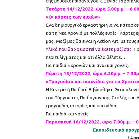
της μουσικοπαιδαγωγού κ. Ξένιας Γαβριηλίδ
Τετάρτη 14/12/2022, ώρα 5.00μ.μ. – 6.00
«Οι κάρτες των ευχών»
Ένα δημιουργικό εργαστήρι για να κατασκε
κα τη Νέα Χρονιά με πολλές ευχές . Κάρτες
μας . Μαζί μας θα είναι η Αction Art, με του
Υλικά που θα χρειαστεί να έχετε μαζί σας:
1 
περιτυλίγματος και ότι άλλο θέλετε…
Για παιδιά 5 χρονών και άνω και γονείς.
Πέμπτη 15/12/2022, ώρα 6.30μ.μ. – 7.30μ
«Τραγούδια και παιχνίδια για τα Χριστ
Η Κεντρική Παιδική Βιβλιοθήκη Θεσσαλονί
του Πύργου της Παιδαγωγικής Σχολής του Α
τραγούδια, ιστορίες και παιχνίδια.
Για παιδιά και γονείς
Παρασκευή 16/12/2022, ώρα 7.00μ.μ. – 8
Εκπαιδευτικά προγ
( Απ