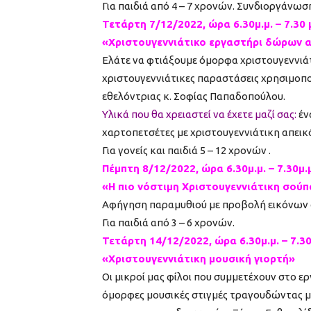
Για παιδιά από 4 – 7 χρονών. Συνδιοργάνωση
Τετάρτη 7/12/2022, ώρα 6.30μ.μ. – 7.30 μ
«Χριστουγεννιάτικο εργαστήρι δώρων 
Ελάτε να φτιάξουμε όμορφα χριστουγεννιάτ
χριστουγεννιάτικες παραστάσεις χρησιμοπο
εθελόντριας κ. Σοφίας Παπαδοπούλου.
Υλικά που θα χρειαστεί να έχετε μαζί σας:
ένα
χαρτοπετσέτες με χριστουγεννιάτικη απεικ
Για γονείς και παιδιά 5 – 12 χρονών .
Πέμπτη 8/12/2022, ώρα 6.30μ.μ. – 7.30μ.
«Η πιο νόστιμη Χριστουγεννιάτικη σούπ
Αφήγηση παραμυθιού με προβολή εικόνων 
Για παιδιά από 3 – 6 χρονών.
Τετάρτη 14/12/2022, ώρα 6.30μ.μ. – 7.30
«Χριστουγεννιάτικη μουσική γιορτή»
Οι μικροί μας φίλοι που συμμετέχουν στο ε
όμορφες μουσικές στιγμές τραγουδώντας μ