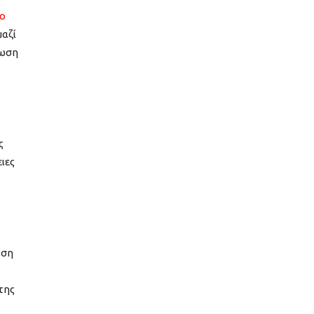
κο
αζί
νωση
ς
ιες
νση
της