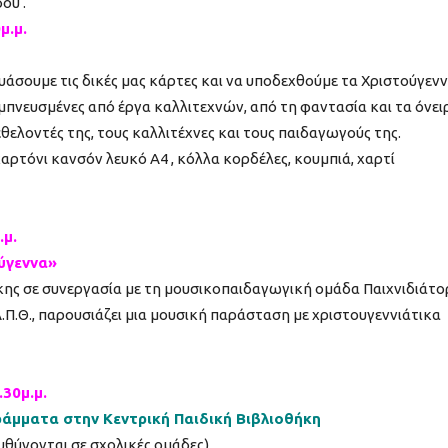
ου .
μ.μ.
υάσουμε τις δικές μας κάρτες και να υποδεχθούμε τα Χριστούγεν
 εμπνευσμένες από έργα καλλιτεχνών, από τη φαντασία και τα όνει
ς εθελοντές της, τους καλλιτέχνες και τους παιδαγωγούς της.
χαρτόνι κανσόν λευκό Α4 , κόλλα κορδέλες, κουμπιά, χαρτί
.μ.
ούγεννα»
κης σε συνεργασία με τη μουσικοπαιδαγωγική ομάδα Παιχνιδιάτο
.Π.Θ., παρουσιάζει μια μουσική παράσταση με χριστουγεννιάτικα
.30μ.μ.
ράμματα στην Κεντρική Παιδική Βιβλιοθήκη
ευθύνονται σε σχολικές ομάδες)