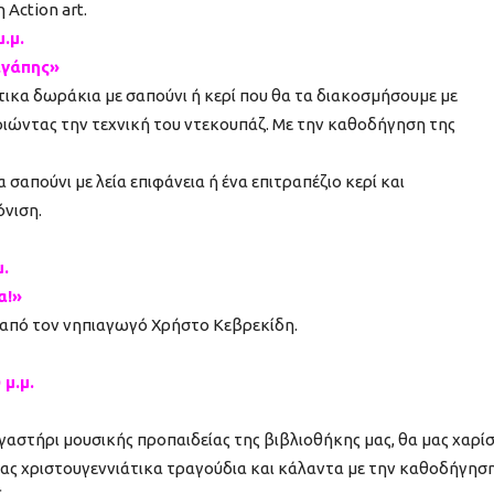
 Action art.
.μ.
αγάπης»
ικα δωράκια με σαπούνι ή κερί που θα τα διακοσμήσουμε με
ιώντας την τεχνική του ντεκουπάζ. Με την καθοδήγηση της
 σαπούνι με λεία επιφάνεια ή ένα επιτραπέζιο κερί και
όνιση.
μ.
α!»
από τον νηπιαγωγό Χρήστο Κεβρεκίδη.
 μ.μ.
ργαστήρι μουσικής προπαιδείας της βιβλιοθήκης μας, θα μας χαρί
ας χριστουγεννιάτικα τραγούδια και κάλαντα με την καθοδήγησ