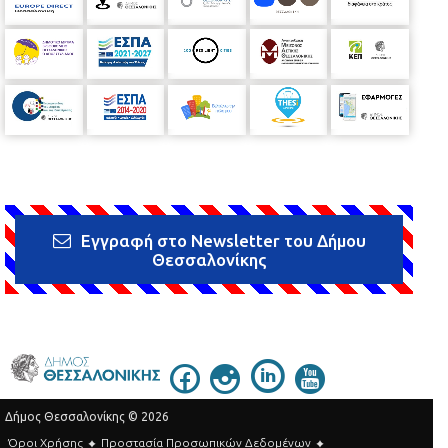
Εγγραφή στο Newsletter του Δήμου
Θεσσαλονίκης
Δήμος Θεσσαλονίκης © 2026
Όροι Χρήσης
Προστασία Προσωπικών Δεδομένων