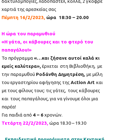
δακτυλομπογιές, λαδοπαστέλ, κόλλα, 2 γκοφρέ
χαρτιά της αρεσκείας σας
Πέμπτη
16/2/2023,
ώρα 18:30 – 20.00
Η ώρα του παραμυθιού
«Η γάτα, οι κάβουρες και το φτερό του
παπαγάλου!»
Το πρόγραμμα
«…και ζήσανε αυτοί καλά κι
εμείς καλύτερα»,
έρχεται στη Βιβλιοθήκη, με
την παραμυθού
Ροδάνθη Δημητρέση,
με μέλη
του εργαστηρίου αφήγησης της
Action Art
και
με τους φίλους τους: τις γάτες, τους κάβουρες
και τους παπαγάλους, για να γίνουμε όλοι μια
παρέα!
Για παιδιά από
4 – 6
χρονών.
Τετάρτη 22/2/2023,
ώρα 18.30 – 19.30
Εκπαιδευτικά προγράμματα στην Κεντρική