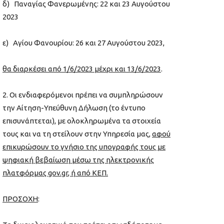
δ) Παναγίας Φανερωμένης: 22 και 23 Αυγούστου
2023
ε) Αγίου Φανουρίου: 26 και 27 Αυγούστου 2023,
θα διαρκέσει από 1/6/2023 μέχρι και 13/6/2023
.
Οι ενδιαφερόμενοι πρέπει να συμπληρώσουν
την Αίτηση-Υπεύθυνη Δήλωση (το έντυπο
επισυνάπτεται), με ολοκληρωμένα τα στοιχεία
τους και να τη στείλουν στην Υπηρεσία μας,
αφού
επικυρώσουν το γνήσιο της υπογραφής τους με
ψηφιακή βεβαίωση μέσω της ηλεκτρονικής
πλατφόρμας
gov
.
gr
, ή από ΚΕΠ.
ΠΡΟΣΟΧΗ
: