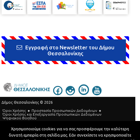
Εγγραφή στο Newsletter του Δήμου
Θεσσαλονίκης
Δήμος Θεσσαλονίκης © 2026
Όροι Χρήσης
Προστασία Προσωπικών Δεδομένων
Όροι Xρήσης και Eπεξεργασία Προσωπικών Δεδομένων
Ψηφιακού Βοηθού
Τηλεφωνικός Κατάλογος
Χρησιμοποιούμε cookies για να σας προσφέρουμε την καλύτερη
δυνατή εμπειρία στη σελίδα μας. Εάν συνεχίσετε να χρησιμοποιείτε
Developed by
MyCompany Projects