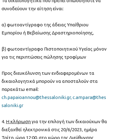
Τα δικαιολογητικά που πρέπει οπωσδήποτε να
συνοδεύουν την αίτηση είναι:
α) φωτοαντίγραφο της άδειας Υπαίθριου
Εμπορίου ή Βεβαίωσης Δραστηριοποίησης,
β) φωτοαντίγραφο Πιστοποιητικού Υγείας μόνον
για τις περιπτώσεις πώλησης τροφίμων
Προς διευκόλυνση των ενδιαφερομένων τα
δικαιολογητικά μπορούν να αποσταλούν στα
παρακάτω email:
ch.papaioannou@thessaloniki.gr,
c.ampara
@thes
saloniki.gr
Η κλήρωση
για την επιλογή των δικαιούχων θα
διεξαχθεί ηλεκτρονικά στις 20/6/2023, ημέρα
Τρίτη, ώρα 12:00, στο χώρο της Διεύθυνσης