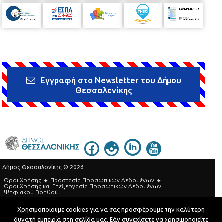
Εγγραφή στο Newsletter του Δήμου
Θεσσαλονίκης
Δήμος Θεσσαλονίκης © 2026
Όροι Χρήσης
Προστασία Προσωπικών Δεδομένων
Όροι Xρήσης και Eπεξεργασία Προσωπικών Δεδομένων
Ψηφιακού Βοηθού
Τηλεφωνικός Κατάλογος
Χρησιμοποιούμε cookies για να σας προσφέρουμε την καλύτερη
δυνατή εμπειρία στη σελίδα μας. Εάν συνεχίσετε να χρησιμοποιείτε