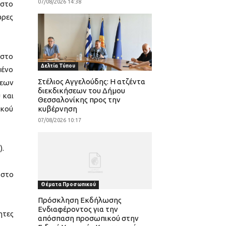
07/08/2026 14:38
 στο
ώρες
 στο
Δελτία Τύπου
μένο
Στέλιος Αγγελούδης: Η ατζέντα
σεων
διεκδικήσεων του Δήμου
 και
Θεσσαλονίκης προς την
ακού
κυβέρνηση
07/08/2026 10:17
).
 στο
Θέματα Προσωπικού
Πρόσκληση Εκδήλωσης
Ενδιαφέροντος για την
ητες
απόσπαση προσωπικού στην