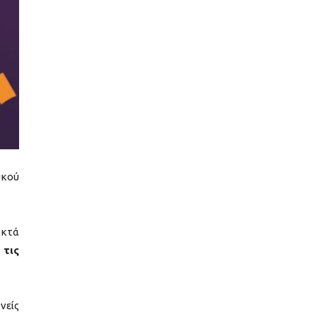
υκού
οκτά
 τις
νείς