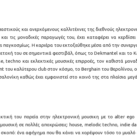
ρπαστικούς και ανερχόμενους καλλιτέχνες της διεθνούς ηλεκτρον
 και τις μοναδικές παραγωγές του, έχει καταφέρει να κερδίσει
s παγκοσμίως. Η καριέρα του εκτοξεύθηκε μέσα από την συνεργ
μετοχή του σε σημαντικά φεστιβάλ, όπως το Dekmantel και το K
se, techno και εκλεκτικές μουσικές επιρροές, τον καθιστά μονα
t του καλύτερου club στον κόσμο, το Berghain του Βερολίνου, ο
σαλονίκη καθώς έχει εμφανιστεί στο κοινό της στα πλαίσια μεγ
κτική του πορεία στην ηλεκτρονική μουσικη με το alter egο 
μουσική σε πολλές αποχρώσεις: house, melodic techno, indie da
ινό σκοπό: ένα αφήγημα που θα κάνει να χορέψουν τόσο το μυαλό