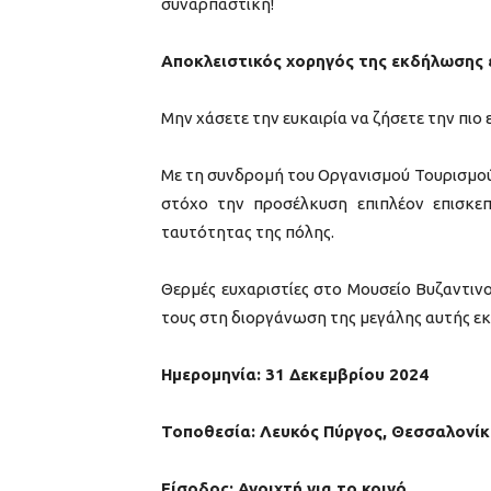
συναρπαστική!
Αποκλειστικός χορηγός της εκδήλωσης εί
Μην χάσετε την ευκαιρία να ζήσετε την πι
Με τη συνδρομή του Οργανισμού Τουρισμού
στόχο την προσέλκυση επιπλέον επισκεπ
ταυτότητας της πόλης.
Θερμές ευχαριστίες στο Μουσείο Βυζαντιν
τους στη διοργάνωση της μεγάλης αυτής ε
Ημερομηνία: 31 Δεκεμβρίου 2024
Τοποθεσία: Λευκός Πύργος, Θεσσαλονίκ
Είσοδος: Ανοιχτή για το κοινό