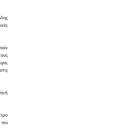
όλης
ικές
θούν
τους
ιρα,
αστη
κηνή
ντρο
 πιο