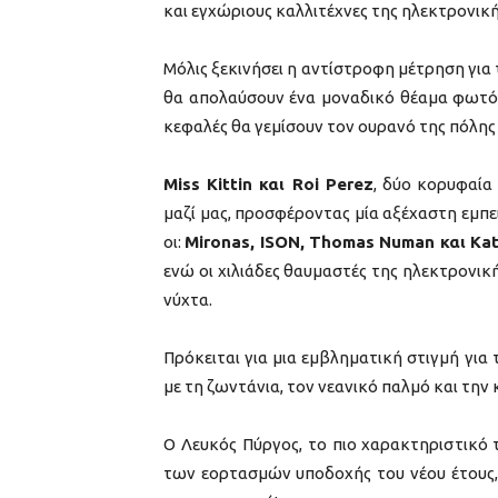
και εγχώριους καλλιτέχνες της ηλεκτρονική
Μόλις ξεκινήσει η αντίστροφη μέτρηση για 
θα απολαύσουν ένα μοναδικό θέαμα φωτός
κεφαλές θα γεμίσουν τον ουρανό της πόλης κ
Miss Kittin και Roi Perez
, δύο κορυφαία
μαζί μας, προσφέροντας μία αξέχαστη εμπει
οι:
Mironas, ISON, Thomas Numan και Ka
ενώ οι χιλιάδες θαυμαστές της ηλεκτρονι
νύχτα.
Πρόκειται για μια εμβληματική στιγμή γι
με τη ζωντάνια, τον νεανικό παλμό και την
Ο Λευκός Πύργος, το πιο χαρακτηριστικό 
των εορτασμών υποδοχής του νέου έτους,