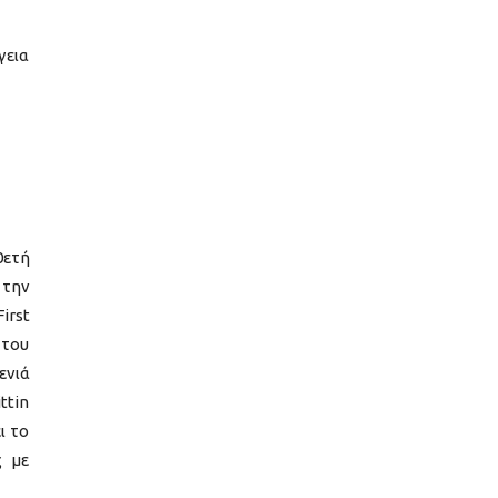
γεια
0ετή
 την
irst
 του
ενιά
ttin
ι το
ς με