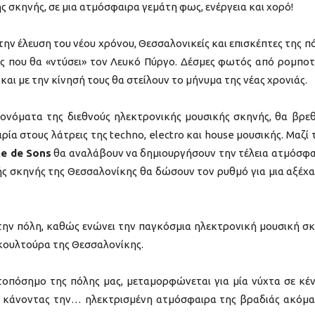
ς σκηνής, σε μια ατμόσφαιρα γεμάτη φως, ενέργεια και χορό!
την έλευση του νέου χρόνου, Θεσσαλονικείς και επισκέπτες της π
 που θα «ντύσει» τον Λευκό Πύργο. Δέσμες φωτός από ρομποτ
αι με την κίνησή τους θα στείλουν το μήνυμα της νέας χρονιάς.
 ονόματα της διεθνούς ηλεκτρονικής μουσικής σκηνής, θα βρε
ρία στους λάτρεις της techno, electro και house μουσικής. Μαζί 
te de Sons
θα αναλάβουν να δημιουργήσουν την τέλεια ατμόσφα
κής σκηνής της Θεσσαλονίκης θα δώσουν τον ρυθμό για μια αξέχ
α την πόλη, καθώς ενώνει την παγκόσμια ηλεκτρονική μουσική σ
 κουλτούρα της Θεσσαλονίκης.
τοπόσημο της πόλης μας, μεταμορφώνεται για μία νύχτα σε κέ
 κάνοντας την… ηλεκτρισμένη ατμόσφαιρα της βραδιάς ακόμα