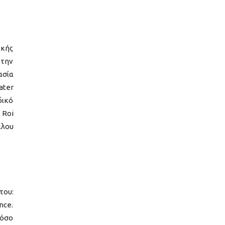
ικής
 την
ασία
ater
δικό
 Roi
άλου
του:
nce.
 όσο