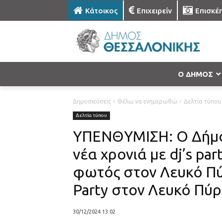
Κάτοικος
Επιχειρείν
Επισκέ
Ο ΔΗΜΟΣ
Δημοσιεύσεις
Θέλω να ενημερωθώ
Δελτία τύπου
Δελτία τύπου
ΥΠΕΝΘΥΜΙΣΗ: Ο Δήμο
νέα χρονιά με dj’s p
φωτός στον Λευκό Πύρ
Party στον Λευκό Πύ
30/12/2024 13:02