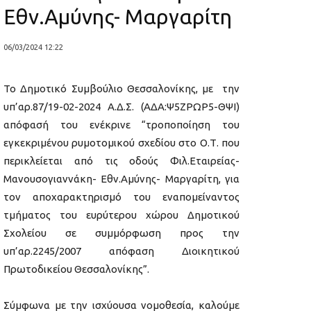
Εθν.Αμύνης- Μαργαρίτη
06/03/2024 12:22
Το Δημοτικό Συμβούλιο Θεσσαλονίκης, με την
υπ’αρ.87/19-02-2024 Α.Δ.Σ. (ΑΔΑ:Ψ5ΖΡΩΡ5-ΘΨΙ)
απόφασή του ενέκρινε “τροποποίηση του
εγκεκριμένου ρυμοτομικού σχεδίου στο Ο.Τ. που
περικλείεται από τις οδούς Φιλ.Εταιρείας-
Μανουσογιαννάκη- Εθν.Αμύνης- Μαργαρίτη, για
τον αποχαρακτηρισμό του εναπομείναντος
τμήματος του ευρύτερου χώρου Δημοτικού
Σχολείου σε συμμόρφωση προς την
υπ’αρ.2245/2007 απόφαση Διοικητικού
Πρωτοδικείου Θεσσαλονίκης”.
Σύμφωνα με την ισχύουσα νομοθεσία, καλούμε