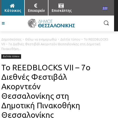
Κάτοικος
Επιχειρείν
Επισκέπτης
Δημοσιεύσεις
Θέλω να ενημερωθώ
Δελτία τύπου
Το REEDBLOCKS
VII – 7ο Διεθνές Φεστιβάλ Ακορντεόν Θεσσαλονίκης στη Δημοτική
Πινακοθήκη...
Δελτία τύπου
Το REEDBLOCKS VII – 7ο
Διεθνές Φεστιβάλ
Ακορντεόν
Θεσσαλονίκης στη
Δημοτική Πινακοθήκη
Θεσσαλονίκης