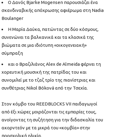
Ο Δανός Bjarke Mogensen παρουσιάζει ένα
σκανδιναβικής απόχρωσης αφιέρωμα στη Nadia
Boulanger
Η Μαρία Δαύκα, πατώντας σε δύο κόσμους,
συνενώνει τα βαλκανικά και τα κλασικά της
βιώματα σε μια ιδιότυπη «οικογενειακή»
σύμπραξη
και ο Βραζιλιάνος Alex de Almeida φέρνει τη
χορευτική μουσική της πατρίδας του και
συνομιλεί με το τζαζ τρίο της πιανίστριας και
συνθέτριας Nikol Bóková από την Τσεχία.
Στον κόμβο του REEDBLOCKS VII παιδαγωγοί
από έξι χώρες μοιράζονται τις εμπειρίες τους,
ανοίγοντας τη συζήτηση για την διδασκαλία του
ακορντεόν με τα μικρά του «κομβία» στην
προσχολική ηλικία.