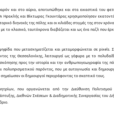
παρόν και στο αύριο, αποτυπώθηκε και στα εικαστικά του φετ
. Οι Ηρακλής και Βίκτωρας Γκουντάρας χρησιμοποίησαν εκατοντ
τορικό διηνεκές της πόλης και οι χιλιάδες στιγμές της στον χρόνο
 με το κλασικό, ταυτόχρονα διαβάζεται και ως ένα παζλ που έρχ
 ψηφίδα που μετασχηματίζεται και μεταμορφώνεται σε pixels. 
ντος της Θεσσαλονίκης, λειτουργεί ως γέφυρα με το πολυδαί
σκόπησης προς την ιστορία και την ανθρωπογεωγραφία της πό
αι πολυπρισματικού παρόντος, που με αυτογνωσία και δημιουρ
, σημείωσαν οι δημιουργοί περιγράφοντας το σκεπτικό τους.
τρίων, που οργανώνεται από την Διεύθυνση Πολιτισμού
νάπτυξης, Διεθνών Σχέσεων & Διαδημοτικής Συνεργασίας του Δ
βριο.