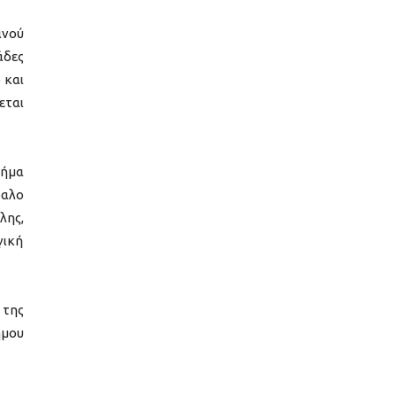
ινού
άδες
 και
εται
Σήμα
δαλο
λης,
γική
 της
ήμου