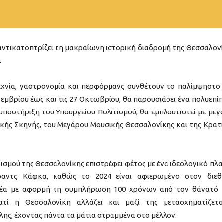
ντικατοπτρίζει τη μακραίωνη ιστορική διαδρομή της Θεσσαλον
.
τεχνία, γαστρονομία και περφόρμανς συνθέτουν το παλίμψηστο
τεμβρίου έως και τις 27 Οκτωβρίου, θα παρουσιάσει ένα πολυεπί
υποστήριξη του Υπουργείου Πολιτισμού, θα εμπλουτιστεί με μεγ
ικής Σκηνής, του Μεγάρου Μουσικής Θεσσαλονίκης και της Κρατ
τισμού της Θεσσαλονίκης επιστρέφει φέτος με ένα ιδεολογικό πλα
ραντς Κάφκα, καθώς το 2024 είναι αφιερωμένο στον διε
έα με αφορμή τη συμπλήρωση 100 χρόνων από τον θάνατό 
ατί η Θεσσαλονίκη αλλάζει και μαζί της μετασχηματίζετ
λης, έχοντας πάντα τα μάτια στραμμένα στο μέλλον.