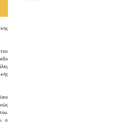
ίκης
 του
πεδο
άλες
ικής
ίσιο
θνώς
του.
αι ο