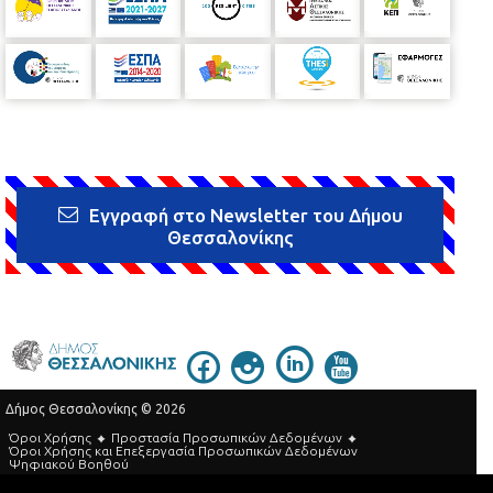
Εγγραφή στο Newsletter του Δήμου
Θεσσαλονίκης
Δήμος Θεσσαλονίκης © 2026
Όροι Χρήσης
Προστασία Προσωπικών Δεδομένων
Όροι Xρήσης και Eπεξεργασία Προσωπικών Δεδομένων
Ψηφιακού Βοηθού