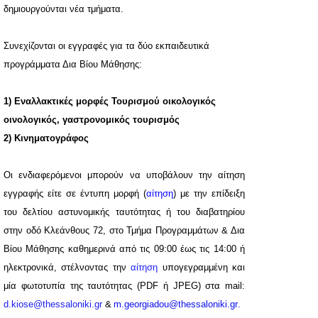
δημιουργούνται νέα τμήματα.
Συνεχίζονται
οι εγγραφές για τα δύο εκπαιδευτικά
προγράμματα Δια Βίου Μάθησης:
1)
Εναλλακτικές μορφές Τουρισμού οικολογικός
οινολογικός, γαστρονομικός τουρισμός
2) Κινηματογράφος
Οι ενδιαφερόμενοι
μπορούν να υποβάλουν την αίτηση
εγγραφής είτε
σε έντυπη μορφή (
αίτηση
) με την επίδειξη
του δελτίου αστυνομικής ταυτότητας ή του διαβατηρίου
στην οδό Κλεάνθους 72, στο Τμήμα Προγραμμάτων & Δια
Βίου Μάθησης καθημερινά από τις 09:00 έως τις 14:00 ή
ηλεκτρονικά, στέλνοντας την
αίτηση
υπογεγραμμένη και
μία φωτοτυπία της ταυτότητας (
PDF
ή
JPEG)
στα
mail:
d.kiose@thessaloniki.gr
&
m.georgiadou@thessaloniki.gr
.