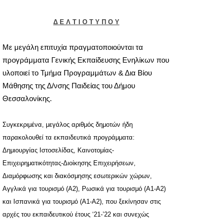
Δ Ε Λ Τ Ι Ο Τ Υ Π Ο Υ
Με μεγάλη επιτυχία
πραγματοποιούνται
τα
προγράμματα Γενικής Εκπαίδευσης Ενηλίκων που
υλοποιεί τ
o
Τμήμα Προγραμμάτων & Δια Βίου
Μάθησης της Δ/νσης Παιδείας του Δήμου
Θεσσαλονίκης.
Συγκεκριμένα, μ
εγάλος αριθμός δημοτών ήδη
παρακολουθεί τα εκπαιδευτικά προγράμματα
:
Δημιουργία
ς
Ιστοσελίδας, Καινοτομία
ς
-
Επιχειρηματικότητα
ς
-Διοίκηση
ς
Επιχειρήσεων,
Διαμόρφωση
ς
και διακόσμηση
ς
εσωτερικών χώρων,
Αγγλικά για τουρισμό (Α2), Ρωσικά για τουρισμό (Α1-Α2)
και
Ισπανικά για τουρισμό (Α1-Α2),
που ξεκίνησαν στις
αρχές του εκπαιδευτικού έτους ‘21-’22
και συνεχώς