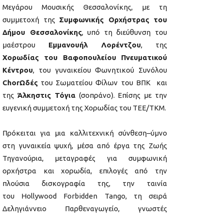
Μεγάρου Μουσικής Θεσσαλονίκης, με τη
συμμετοχή της
Συμφωνικής Ορχήστρας του
Δήμου Θεσσαλονίκης
, υπό τη διεύθυνση του
μαέστρου
Εμμανουήλ Λορέντζου
, της
Χορωδίας του Βαφοπουλείου
Πνευματικού
Κέντρου
, του γυναικείου Φωνητικού Συνόλου
Chor
Ωδές
του Σωματείου Φίλων του ΒΠΚ και
της
Άλκηστις Τόγια
(σοπράνο). Επίσης με την
ευγενική συμμετοχή της Χορωδίας του ΤΕΕ/ΤΚΜ.
Πρόκειται για μια καλλιτεχνική σύνθεση–ύμνο
στη γυναικεία ψυχή, μέσα από έργα της Ζωής
Τηγανούρια, μεταγραφές για συμφωνική
ορχήστρα και χορωδία, επιλογές από την
πλούσια δισκογραφία της, την ταινία
του Hollywood Forbidden Tango, τη σειρά
Δεληγιάννειο Παρθεναγωγείο, γνωστές