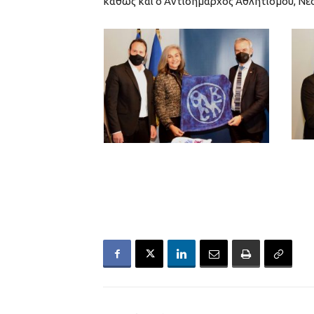
καθώς και ο Αντιδήμαρχος Αθλητισμού, Νε