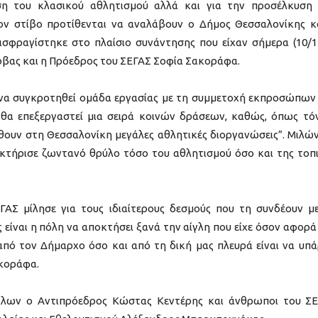
ση του κλασικού αθλητισμού αλλά και για την προσέλκυση
ν στίβο προτίθενται να αναλάβουν ο Δήμος Θεσσαλονίκης κ
ισφραγίστηκε στο πλαίσιο συνάντησης που είχαν σήμερα (10/1
βας και η Πρόεδρος του ΣΕΓΑΣ Σοφία Σακοράφα.
 να συγκροτηθεί ομάδα εργασίας με τη συμμετοχή εκπροσώπων
θα επεξεργαστεί μια σειρά κοινών δράσεων, καθώς, όπως τόν
έλθουν στη Θεσσαλονίκη μεγάλες αθλητικές διοργανώσεις”. Μιλώ
ακτήρισε ζωντανό θρύλο τόσο του αθλητισμού όσο και της τοπ
ΑΣ μίλησε για τους ιδιαίτερους δεσμούς που τη συνδέουν μ
 είναι η πόλη να αποκτήσει ξανά την αίγλη που είχε όσον αφορά
πό τον Δήμαρχο όσο και από τη δική μας πλευρά είναι να υπά
ακοράφα.
λων ο Αντιπρόεδρος Κώστας Κεντέρης και άνθρωποι του Σ