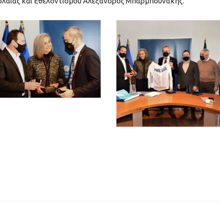
ολαίας και Εθελοντισμού Αλέξανδρος Μπαρμπουνάκης.