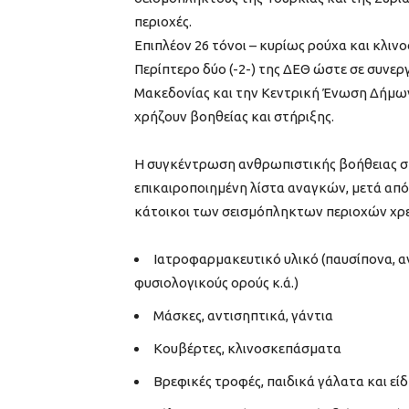
περιοχές.
Επιπλέον 26 τόνοι – κυρίως ρούχα και κλ
Περίπτερο δύο (-2-) της ΔΕΘ ώστε σε συνε
Μακεδονίας και την Κεντρική Ένωση Δήμω
χρήζουν βοηθείας και στήριξης.
Η συγκέντρωση ανθρωπιστικής βοήθειας στ
επικαιροποιημένη λίστα αναγκών, μετά από 
κάτοικοι των σεισμόπληκτων περιοχών χρε
Ιατροφαρμακευτικό υλικό (παυσίπονα, α
φυσιολογικούς ορούς κ.ά.)
Μάσκες, αντισηπτικά, γάντια
Κουβέρτες, κλινοσκεπάσματα
Βρεφικές τροφές, παιδικά γάλατα και εί