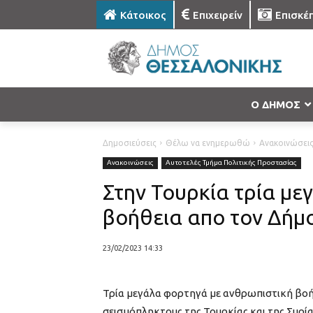
Κάτοικος
Επιχειρείν
Επισκέ
Ο ΔΗΜΟΣ
Δημοσιεύσεις
Θέλω να ενημερωθώ
Ανακοινώσει
Ανακοινώσεις
Αυτοτελές Τμήμα Πολιτικής Προστασίας
Στην Τουρκία τρία μ
βοήθεια απο τον Δήμ
23/02/2023 14:33
Τρία μεγάλα φορτηγά με ανθρωπιστική βοή
σεισμόπληκτους της Τουρκίας και της Συρίας