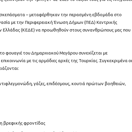
ινοσκεπάσματα – μεταφέρθηκαν την περασμένη εβδομάδα στο
ργασία με την Περιφερειακή Ένωση Δήμων (ΠΕΔ) Κεντρικής
ν Ελλάδας (ΚΕΔΕ) να προωθηθούν στους συνανθρώπους μας που
ο φουαγιέ του Δημαρχιακού Μεγάρου συνεχίζεται με
επικοινωνία με τις αρμόδιες αρχές της Τουρκίας. Συγκεκριμένα ο
ιάζονται:
ντιφλεγμονώδη, γάζες, επιδέσμους, κουτιά πρώτων βοηθειών,
δη βρεφικής φροντίδας