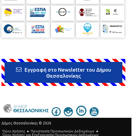
Εγγραφή στο Newsletter του Δήμου
Θεσσαλονίκης
Δήμος Θεσσαλονίκης © 2026
Όροι Χρήσης
Προστασία Προσωπικών Δεδομένων
Όροι Xρήσης και Eπεξεργασία Προσωπικών Δεδομένων