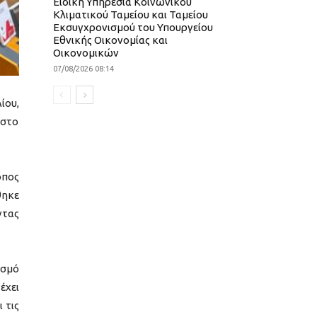
Ειδική Υπηρεσία Κοινωνικού
Κλιματικού Ταμείου και Ταμείου
Εκσυγχρονισμού του Υπουργείου
Εθνικής Οικονομίας και
Οικονομικών
07/08/2026 08:14
ίου,
 στο
οπος
θηκε
ντας
ισμό
έχει
 τις