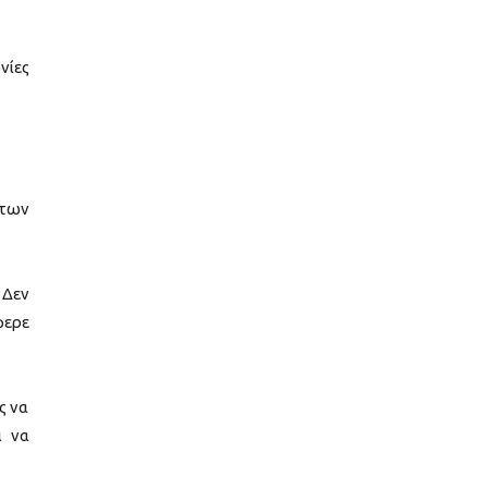
νίες
 των
 Δεν
φερε
ς να
ι να