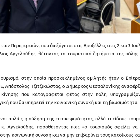
ων Περιφερειών, που διεξάγεται στις Βρυξέλλες στις 2 και 3 Ιουλ
λιος Αγγελούδης, θέτοντας τα τουριστικά ζητήματα της πόλης
ουρισμό, στην οποία προσκεκλημένος ομιλητής ήταν ο Επίτρ
Ε, Απόστολος Τζιτζικώστας, ο Δήμαρχος Θεσσαλονίκης αναφέρ
 κίνησης που καταγράφεται φέτος στην πόλη, υπογραμμίζο
γική που θα υπηρετεί την κοινωνική συνοχή και τη βιωσιμότητα.
ίναι απλώς η αύξηση της επισκεψιμότητας, αλλά τι είδους τουρ
ο κ. Αγγελούδης, προσθέτοντας πως «ο τουρισμός οφείλει να 
την κοινωνική συνοχή και να μην επιβαρύνει τους κατοίκους και