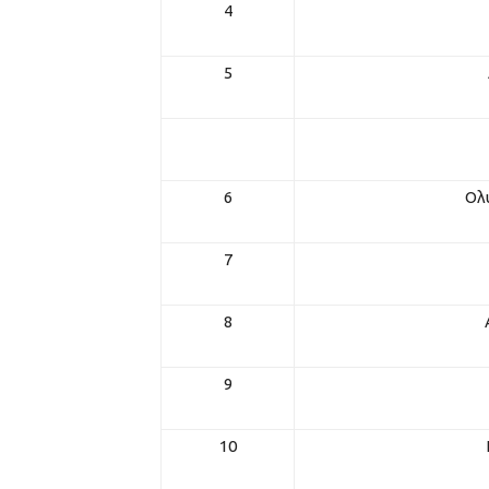
4
5
6
Ολ
7
8
9
10