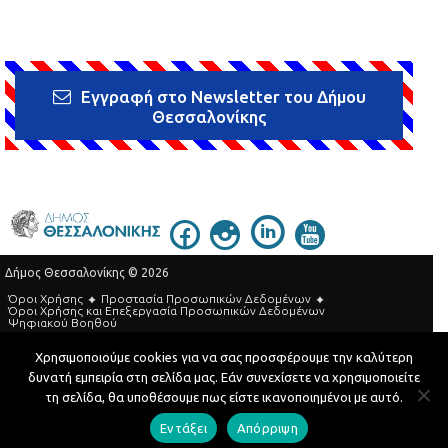
Εγγραφή στο Newsletter του Δήμου
Θεσσαλονίκης
Δήμος Θεσσαλονίκης © 2026
Όροι Χρήσης
Προστασία Προσωπικών Δεδομένων
Όροι Xρήσης και Eπεξεργασία Προσωπικών Δεδομένων
Ψηφιακού Βοηθού
Τηλεφωνικός Κατάλογος
Χρησιμοποιούμε cookies για να σας προσφέρουμε την καλύτερη
δυνατή εμπειρία στη σελίδα μας. Εάν συνεχίσετε να χρησιμοποιείτε
Developed by
MyCompany Projects
τη σελίδα, θα υποθέσουμε πως είστε ικανοποιημένοι με αυτό.
Εντάξει
Απόρριψη