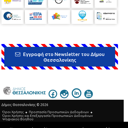
Εγγραφή στο Newsletter του Δήμου
Θεσσαλονίκης
Δήμος Θεσσαλονίκης © 2026
Όροι Χρήσης
Προστασία Προσωπικών Δεδομένων
Όροι Xρήσης και Eπεξεργασία Προσωπικών Δεδομένων
Ψηφιακού Βοηθού
Τηλεφωνικός Κατάλογος