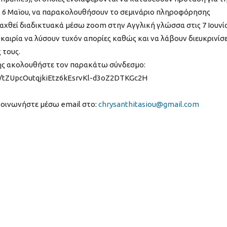
ις 6 Μαϊου, να παρακολουθήσουν το σεμινάριο πληροφόρησης
αχθεί διαδικτυακά μέσω zoom στην Αγγλική γλώσσα στις 7 Ιουνί
υκαιρία να λύσουν τυχόν απορίες καθώς και να λάβουν διευκρινίσε
 τους.
σης ακολουθήστε τον παρακάτω σύνδεσμο:
/
tZUpcOutqjkiEtz6kEsrvKl-
d3oZ2DTKGc2H
κοινωνήστε μέσω email στο:
chrysanthitasiou@gmail.com