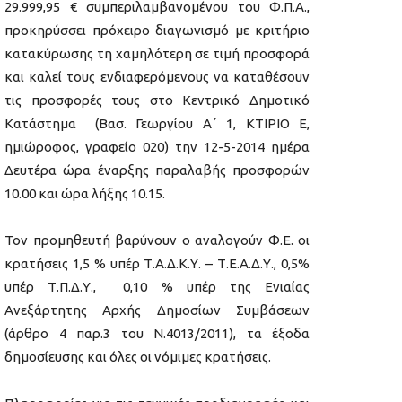
29.999,95 € συμπεριλαμβανομένου του Φ.Π.Α.,
προκηρύσσει πρόχειρο διαγωνισμό με κριτήριο
κατακύρωσης τη χαμηλότερη σε τιμή προσφορά
και καλεί τους ενδιαφερόμενους να καταθέσουν
τις προσφορές τους στο Κεντρικό Δημοτικό
Κατάστημα (Βασ. Γεωργίου Α΄ 1, ΚΤΙΡΙΟ Ε,
ημιώροφος, γραφείο 020) την 12-5-2014 ημέρα
Δευτέρα ώρα έναρξης παραλαβής προσφορών
10.00 και ώρα λήξης 10.15.
Τον προμηθευτή βαρύνουν ο αναλογούν Φ.Ε. οι
κρατήσεις 1,5 % υπέρ Τ.Α.Δ.Κ.Υ. – Τ.Ε.Α.Δ.Υ., 0,5%
υπέρ Τ.Π.Δ.Υ., 0,10 % υπέρ της Ενιαίας
Ανεξάρτητης Αρχής Δημοσίων Συμβάσεων
(άρθρο 4 παρ.3 του Ν.4013/2011), τα έξοδα
δημοσίευσης και όλες οι νόμιμες κρατήσεις.