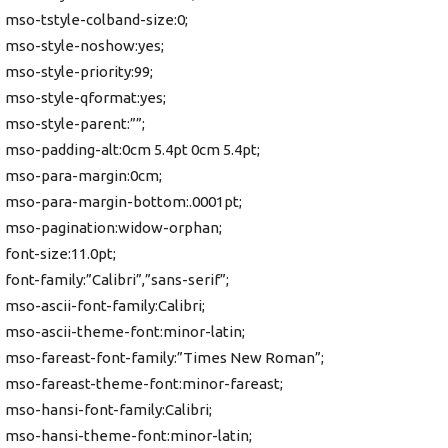
mso-tstyle-colband-size:0;
mso-style-noshow:yes;
mso-style-priority:99;
mso-style-qformat:yes;
mso-style-parent:””;
mso-padding-alt:0cm 5.4pt 0cm 5.4pt;
mso-para-margin:0cm;
mso-para-margin-bottom:.0001pt;
mso-pagination:widow-orphan;
font-size:11.0pt;
font-family:”Calibri”,”sans-serif”;
mso-ascii-font-family:Calibri;
mso-ascii-theme-font:minor-latin;
mso-fareast-font-family:”Times New Roman”;
mso-fareast-theme-font:minor-fareast;
mso-hansi-font-family:Calibri;
mso-hansi-theme-font:minor-latin;