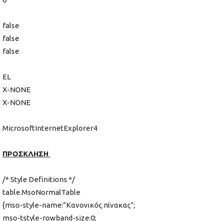
false
false
false
EL
X-NONE
X-NONE
MicrosoftInternetExplorer4
ΠΡΟΣΚΛΗΣΗ
/* Style Definitions */
table.MsoNormalTable
{mso-style-name:”Κανονικός πίνακας”;
mso-tstyle-rowband-size:0;