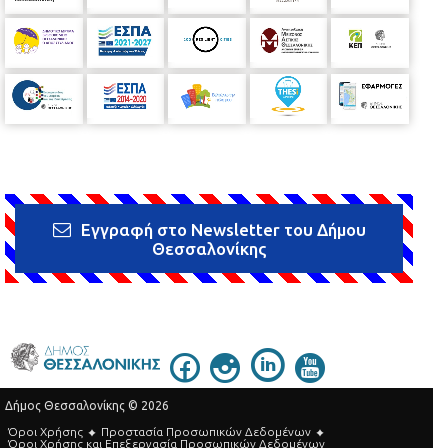
Εγγραφή στο Newsletter του Δήμου
Θεσσαλονίκης
Δήμος Θεσσαλονίκης © 2026
Όροι Χρήσης
Προστασία Προσωπικών Δεδομένων
Όροι Xρήσης και Eπεξεργασία Προσωπικών Δεδομένων