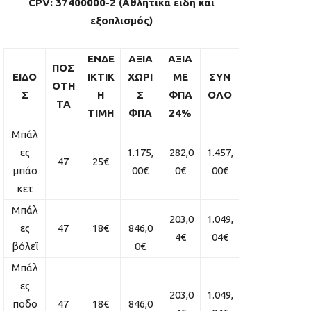
CPV
: 37400000-2 (Αθλητικά είδη και
εξοπλισμός)
ΕΝΔΕ
ΑΞΙΑ
ΑΞΙΑ
ΠΟΣ
ΕΙΔΟ
ΙΚΤΙΚ
ΧΩΡΙ
ΜΕ
ΣΥΝ
ΟΤΗ
Σ
Η
Σ
ΦΠΑ
ΟΛΟ
ΤΑ
ΤΙΜΗ
ΦΠΑ
24%
Μπάλ
ες
1.175,
282,0
1.457,
47
25€
μπάσ
00€
0€
00€
κετ
Μπάλ
203,0
1.049,
ες
47
18€
846,0
4€
04€
βόλεϊ
0€
Μπάλ
ες
203,0
1.049,
ποδο
47
18€
846,0