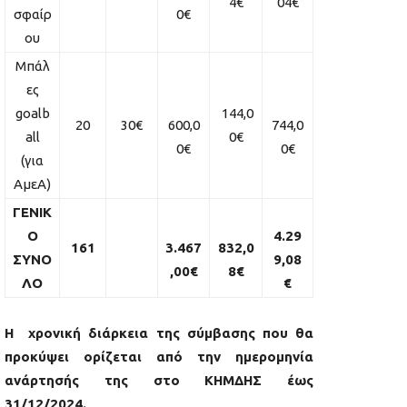
4€
04€
σφαίρ
0€
ου
Μπάλ
ες
goalb
144,0
20
30€
600,0
744,0
all
0€
0€
0€
(για
ΑμεΑ)
ΓΕΝΙΚ
Ο
4.29
161
3.467
832,0
ΣΥΝΟ
9,08
,00€
8€
ΛΟ
€
H χρονική διάρκεια της σύμβασης που θα
προκύψει ορίζεται από την ημερομηνία
ανάρτησής της στο ΚΗΜΔΗΣ έως
31/12/2024.