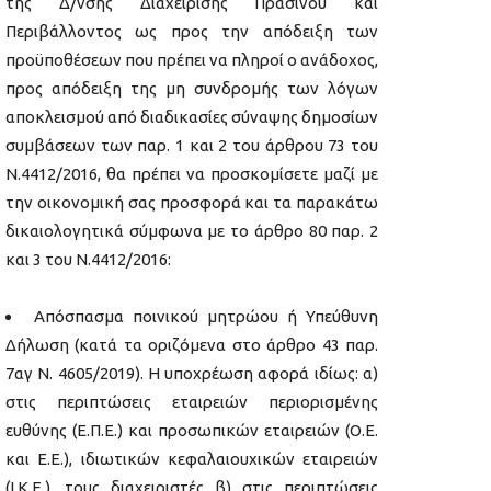
της Δ/νσης Διαχείρισης Πρασίνου και
Περιβάλλοντος ως προς την απόδειξη των
προϋποθέσεων που πρέπει να πληροί ο ανάδοχος,
προς απόδειξη της μη συνδρομής των λόγων
αποκλεισμού από διαδικασίες σύναψης δημοσίων
συμβάσεων των παρ. 1 και 2 του άρθρου 73 του
Ν.4412/2016, θα πρέπει να προσκομίσετε μαζί με
την οικονομική σας προσφορά και τα παρακάτω
δικαιολογητικά σύμφωνα με το άρθρο 80 παρ. 2
και 3 του Ν.4412/2016:
Απόσπασμα ποινικού μητρώου ή Υπεύθυνη
Δήλωση (κατά τα οριζόμενα στο άρθρο 43 παρ.
7αγ Ν. 4605/2019). Η υποχρέωση αφορά ιδίως: α)
στις περιπτώσεις εταιρειών περιορισμένης
ευθύνης (Ε.Π.Ε.) και προσωπικών εταιρειών (Ο.Ε.
και Ε.Ε.), ιδιωτικών κεφαλαιουχικών εταιρειών
(Ι.Κ.Ε.), τους διαχειριστές β) στις περιπτώσεις