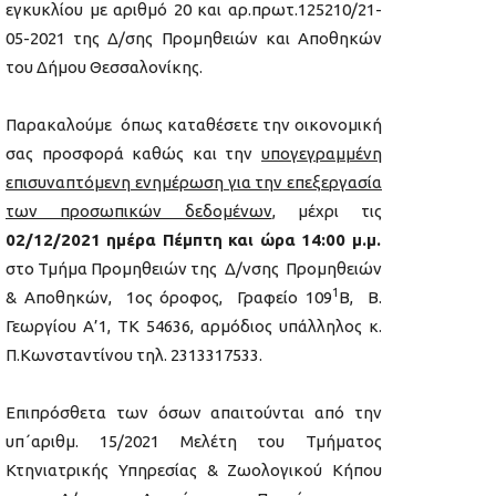
εγκυκλίου με αριθμό 20 και αρ.πρωτ.125210/21-
05-2021 της Δ/σης Προμηθειών και Αποθηκών
του Δήμου Θεσσαλονίκης.
Παρακαλούμε όπως καταθέσετε την οικονομική
σας προσφορά καθώς και την
υπογεγραμμένη
επισυναπτόμενη ενημέρωση για την επεξεργασία
των προσωπικών δεδομένων
, μέχρι τις
02/12/2021 ημέρα Πέμπτη και ώρα 14:00 μ.μ.
στο Τμήμα Προμηθειών της Δ/νσης Προμηθειών
1
& Αποθηκών, 1ος όροφος, Γραφείο 109
Β, Β.
Γεωργίου Α’1, ΤΚ 54636, αρμόδιος υπάλληλος κ.
Π.Κωνσταντίνου τηλ. 2313317533.
Επιπρόσθετα των όσων απαιτούνται από την
υπ΄αριθμ. 15/2021 Μελέτη του Τμήματος
Κτηνιατρικής Υπηρεσίας & Ζωολογικού Κήπου