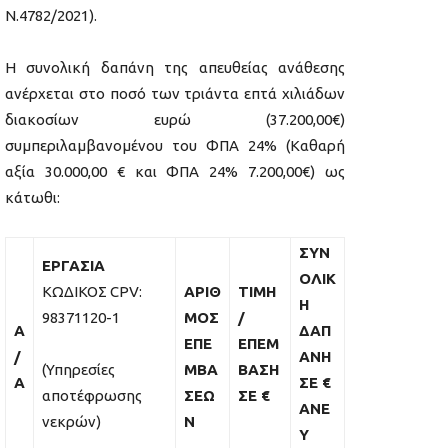
Ν.4782/2021).
Η συνολική δαπάνη της απευθείας ανάθεσης
ανέρχεται στο ποσό των τριάντα επτά χιλιάδων
διακοσίων ευρώ (37.200,00€)
συμπεριλαμβανομένου του ΦΠΑ 24% (Καθαρή
αξία 30.000,00 € και ΦΠΑ 24% 7.200,00€) ως
κάτωθι:
ΣΥΝ
ΕΡΓΑΣΙΑ
ΟΛΙΚ
ΚΩΔΙΚΟΣ CPV:
ΑΡΙΘ
ΤΙΜΗ
Η
98371120-1
ΜΟΣ
/
Α
ΔΑΠ
ΕΠΕ
ΕΠΕΜ
/
ΑΝΗ
(Υπηρεσίες
ΜΒΑ
ΒΑΣΗ
Α
ΣΕ €
αποτέφρωσης
ΣΕΩ
ΣΕ €
ΑΝΕ
νεκρών)
Ν
Υ