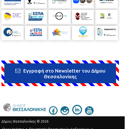
Εγγραφή στο Newsletter του Δήμου
Θεσσαλονίκης
Δήμος Θεσσαλονίκης © 2026
Όροι Χρήσης
Προστασία Προσωπικών Δεδομένων