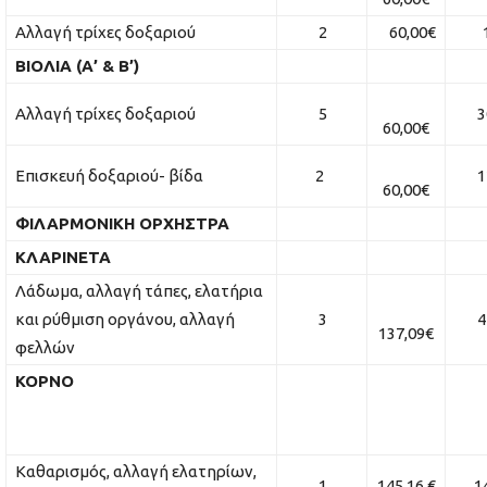
Αλλαγή τρίχες δοξαριού
2
60,00€
1
ΒΙΟΛΙΑ (Α’ & Β’)
Αλλαγή τρίχες δοξαριού
5
30
60,00€
Επισκευή δοξαριού- βίδα
2
12
60,00€
ΦΙΛΑΡΜΟΝΙΚΗ ΟΡΧΗΣΤΡΑ
ΚΛΑΡΙΝΕΤΑ
Λάδωμα, αλλαγή τάπες, ελατήρια
και ρύθμιση οργάνου, αλλαγή
3
41
137,09€
φελλών
ΚΟΡΝΟ
Καθαρισμός, αλλαγή ελατηρίων,
1
145,16 €
145