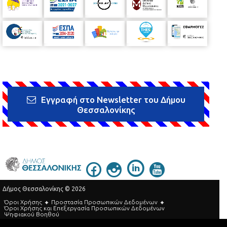
Εγγραφή στο Newsletter του Δήμου
Θεσσαλονίκης
Δήμος Θεσσαλονίκης © 2026
Όροι Χρήσης
Προστασία Προσωπικών Δεδομένων
Όροι Xρήσης και Eπεξεργασία Προσωπικών Δεδομένων
Ψηφιακού Βοηθού