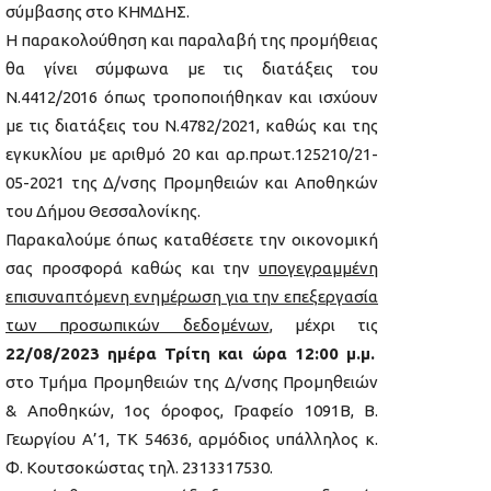
σύμβασης στο ΚΗΜΔΗΣ.
Η παρακολούθηση και παραλαβή της προμήθειας
θα γίνει σύμφωνα με τις διατάξεις του
Ν.4412/2016 όπως τροποποιήθηκαν και ισχύουν
με τις διατάξεις του Ν.4782/2021, καθώς και της
εγκυκλίου με αριθμό 20 και αρ.πρωτ.125210/21-
05-2021 της Δ/νσης Προμηθειών και Αποθηκών
του Δήμου Θεσσαλονίκης.
Παρακαλούμε όπως καταθέσετε την οικονομική
σας προσφορά καθώς και την
υπογεγραμμένη
επισυναπτόμενη ενημέρωση για την επεξεργασία
των προσωπικών δεδομένων
, μέχρι τις
22/08/2023 ημέρα Τρίτη και ώρα 12:00 μ.μ.
στο Τμήμα Προμηθειών της Δ/νσης Προμηθειών
& Αποθηκών, 1ος όροφος, Γραφείο 1091Β, Β.
Γεωργίου Α’1, ΤΚ 54636, αρμόδιος υπάλληλος κ.
Φ. Κουτσοκώστας τηλ. 2313317530.