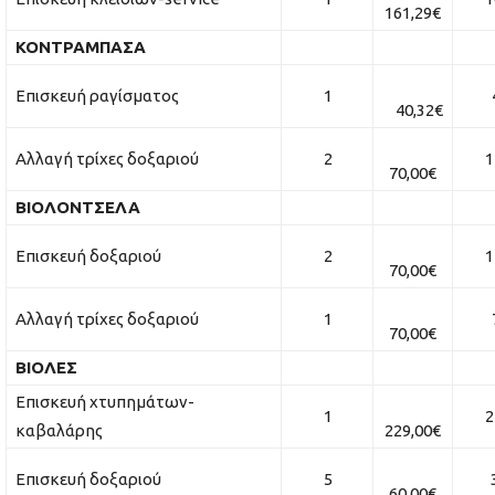
161,29€
ΚΟΝΤΡΑΜΠΑΣΑ
Επισκευή ραγίσματος
1
40
40,32€
Αλλαγή τρίχες δοξαριού
2
14
70,00€
ΒΙΟΛΟΝΤΣΕΛΑ
Επισκευή δοξαριού
2
14
70,00€
Αλλαγή τρίχες δοξαριού
1
70
70,00€
ΒΙΟΛΕΣ
Επισκευή χτυπημάτων-
1
22
καβαλάρης
229,00€
Επισκευή δοξαριού
5
3
60,00€