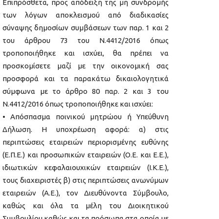
Επιπρόσθετα, προς απόδειξη της μη συνδρομής
των λόγων αποκλεισμού από διαδικασίες
σύναψης δημοσίων συμβάσεων των παρ. 1 και 2
του άρθρου 73 του Ν.4412/2016 όπως
τροποποιήθηκε και ισχύει, θα πρέπει να
προσκομίσετε μαζί με την οικονομική σας
προσφορά και τα παρακάτω δικαιολογητικά
σύμφωνα με το άρθρο 80 παρ. 2 και 3 του
Ν.4412/2016 όπως τροποποιήθηκε και ισχύει:
• Απόσπασμα ποινικού μητρώου ή Υπεύθυνη
Δήλωση. Η υποχρέωση αφορά: α) στις
περιπτώσεις εταιρειών περιορισμένης ευθύνης
(Ε.Π.Ε.) και προσωπικών εταιρειών (Ο.Ε. και Ε.Ε.),
ιδιωτικών κεφαλαιουχικών εταιρειών (Ι.Κ.Ε.),
τους διαχειριστές β) στις περιπτώσεις ανωνύμων
εταιρειών (Α.Ε.), τον Διευθύνοντα Σύμβουλο,
καθώς και όλα τα μέλη του Διοικητικού
Συμβουλίου καθώς και τα πρόσωπα στα οποία με