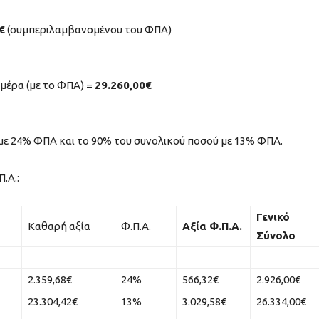
€
(συμπεριλαμβανομένου του ΦΠΑ)
ημέρα (με το ΦΠΑ) =
29.260,00€
με 24% ΦΠΑ και το 90% του συνολικού ποσού με 13% ΦΠΑ.
.Α.:
Γενικό
Καθαρή αξία
Φ.Π.Α.
Αξία Φ.Π.Α.
Σύνολο
2.359,68€
24%
566,32€
2.926,00€
23.304,42€
13%
3.029,58€
26.334,00€