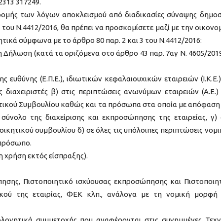
2313 317249.
ρομής των λόγων αποκλεισμού από διαδικασίες σύναψης δημο
του Ν.4412/2016, θα πρέπει να προσκομίσετε μαζί με την οικονο
ικά σύμφωνα με το άρθρο 80 παρ. 2 και 3 του Ν.4412/2016:
Δήλωση (κατά τα οριζόμενα στο άρθρο 43 παρ. 7αγ Ν. 4605/2019
ς ευθύνης (Ε.Π.Ε.), ιδιωτικών κεφαλαιουχικών εταιρειών (Ι.Κ.Ε.)
ς διαχειριστές β) στις περιπτώσεις ανωνύμων εταιρειών (Α.Ε.)
ητικού Συμβουλίου καθώς και τα πρόσωπα στα οποία με απόφαση
 σύνολο της διαχείρισης και εκπροσώπησης της εταιρείας, γ) 
οικητικού συμβουλίου δ) σε όλες τις υπόλοιπες περιπτώσεις νομ
πρόσωπο.
η χρήση εκτός είσπραξης).
πησης, Πιστοποιητικό ισχύουσας εκπροσώπησης και Πιστοποιη
ού της εταιρίας, ΦΕΚ κλπ., ανάλογα με τη νομική μορφή
λογητικά συμμετοχής που αναφέρονται στις συνημμένες Τεχν