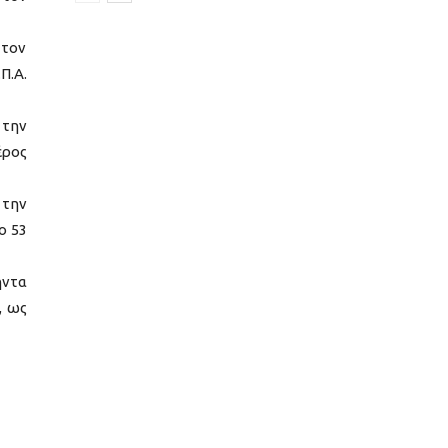
 τον
Π.Α.
 την
έρος
 την
ο 53
ήντα
, ως