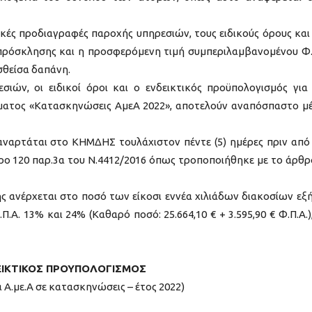
ικές προδιαγραφές παροχής υπηρεσιών, τους ειδικούς όρους και
πρόσκλησης και η προσφερόμενη τιμή συμπεριλαμβανομένου Φ.
σθείσα δαπάνη.
σιών, οι ειδικοί όροι και ο ενδεικτικός προϋπολογισμός για
ατος «Κατασκηνώσεις ΑμεΑ 2022», αποτελούν αναπόσπαστο μ
αρτάται στο ΚΗΜΔΗΣ τουλάχιστον πέντε (5) ημέρες πριν από
ο 120 παρ.3α του Ν.4412/2016 όπως τροποποιήθηκε με το άρθρ
ς ανέρχεται στο ποσό των είκοσι εννέα χιλιάδων διακοσίων εξ
.Α. 13% και 24% (Καθαρό ποσό: 25.664,10 € + 3.595,90 € Φ.Π.Α.)
ΕΙΚΤΙΚΟΣ ΠΡΟΥΠΟΛΟΓΙΣΜΟΣ
α Α.με.Α σε κατασκηνώσεις – έτος 2022)