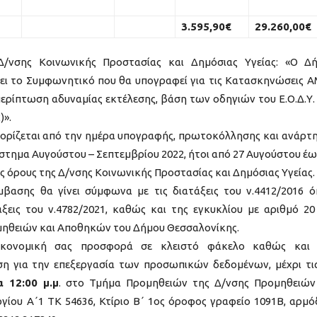
3.595,90€
29.260,00€
/νσης Κοινωνικής Προστασίας και Δημόσιας Υγείας: «Ο Δ
σει το Συμφωνητικό που θα υπογραφεί για τις Κατασκηνώσεις 
 περίπτωση αδυναμίας εκτέλεσης, βάση των οδηγιών του Ε.Ο.Δ.Υ. 
)».
 ορίζεται από την ημέρα υπογραφής, πρωτοκόλλησης και ανάρτ
στημα Αυγούστου – Σεπτεμβρίου 2022, ήτοι από 27 Αυγούστου έω
ς όρους της Δ/νσης Κοινωνικής Προστασίας και Δημόσιας Υγείας.
ασης θα γίνει σύμφωνα με τις διατάξεις του ν.4412/2016 
ξεις του ν.4782/2021, καθώς και της εγκυκλίου με αριθμό 20
μηθειών και Αποθηκών του Δήμου Θεσσαλονίκης.
ικονομική σας προσφορά σε κλειστό φάκελο καθώς και 
η για την επεξεργασία των προσωπικών δεδομένων, μέχρι τ
 12:00 μ.μ
. στο Τμήμα Προμηθειών της Δ/νσης Προμηθειών
ίου Α΄1 ΤΚ 54636, Κτίριο Β΄ 1ος όροφος γραφείο 1091Β, αρμό