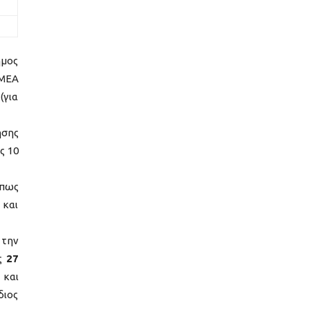
ήμος
ΑΜΕΑ
(για
ησης
ς 10
όπως
 και
την
ις
27
 και
διος