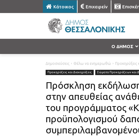
Κάτοικος
Επιχειρείν
Επισκέ
Ο ΔΗΜΟΣ
Δημοσιεύσεις
Θέλω να ενημερωθώ
Προκηρύξεις κ
Προκηρύξεις και Διακηρύξεις
Σώματα Προκηρύξεων και 
Πρόσκληση εκδήλωση
στην απευθείας ανάθ
του προγράμματος «
προϋπολογισμού δαπά
συμπεριλαμβανομένο