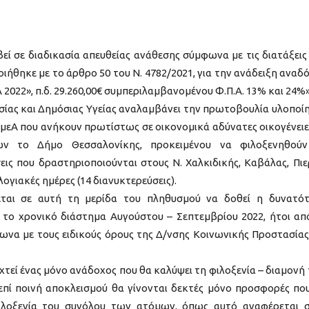
εί σε διαδικασία απευθείας ανάθεσης σύμφωνα με τις διατάξεις
ιήθηκε με το άρθρο 50 του Ν. 4782/2021, για την ανάδειξη αναδ
22», π.δ. 29.260,00€ συμπεριλαμβανομένου Φ.Π.Α. 13% και 24%»
σίας και Δημόσιας Υγείας αναλαμβάνει την πρωτοβουλία υλοποί
εΑ που ανήκουν πρωτίστως σε οικονομικά αδύνατες οικογένειε
ών το Δήμο Θεσσαλονίκης, προκειμένου να φιλοξενηθού
εις που δραστηριοποιούνται στους Ν. Χαλκιδικής, Καβάλας, Πιε
ογιακές ημέρες (14 διανυκτερεύσεις).
αι σε αυτή τη μερίδα του πληθυσμού να δοθεί η δυνατό
το χρονικό διάστημα Αυγούστου – Σεπτεμβρίου 2022, ήτοι απ
να με τους ειδικούς όρους της Δ/νσης Κοινωνικής Προστασίας
τεί ένας μόνο ανάδοχος που θα καλύψει τη φιλοξενία – διαμονή
επί ποινή αποκλεισμού θα γίνονται δεκτές μόνο προσφορές πο
λοξενία του συνόλου των ατόμων, όπως αυτό αναφέρεται 