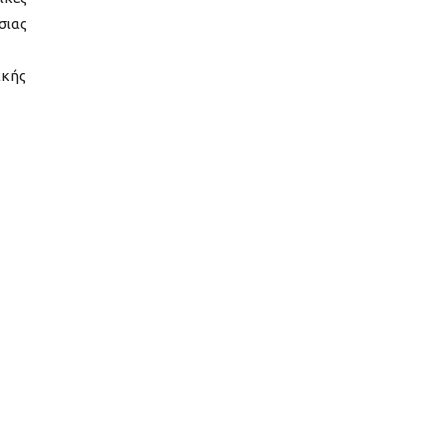
σιας
ικής