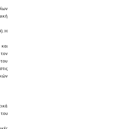
σίων
μική
). Η
 και
 τον
 του
στις
ικών
τικά
 του
ικές