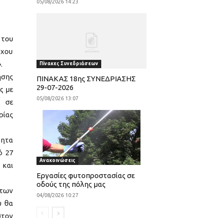
05/08/2026 14:23
 του
όχου
.
Πίνακες Συνεδριάσεων
ησης
ΠΙΝΑΚΑΣ 18ης ΣΥΝΕΔΡΙΑΣΗΣ
29-07-2026
ς με
05/08/2026 13:07
ν σε
ρίας
τητα
ό 27
Ανακοινώσεις
 και
Εργασίες φυτοπροστασίας σε
οδούς της πόλης μας
 των
04/08/2026 10:27
υ θα
στον