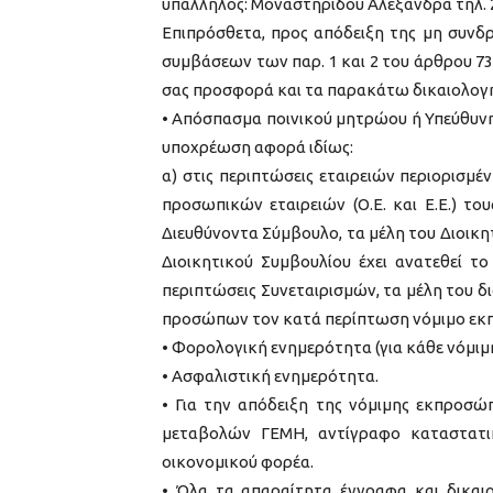
υπάλληλος: Μοναστηρίδου Αλεξάνδρα τηλ. 
Επιπρόσθετα, προς απόδειξη της μη συνδ
συμβάσεων των παρ. 1 και 2 του άρθρου 73 
σας προσφορά και τα παρακάτω δικαιολογητ
• Απόσπασμα ποινικού μητρώου ή Υπεύθυνη 
υποχρέωση αφορά ιδίως:
α) στις περιπτώσεις εταιρειών περιορισμένη
προσωπικών εταιρειών (Ο.Ε. και Ε.Ε.) του
Διευθύνοντα Σύμβουλο, τα μέλη του Διοικ
Διοικητικού Συμβουλίου έχει ανατεθεί το
περιπτώσεις Συνεταιρισμών, τα μέλη του δι
προσώπων τον κατά περίπτωση νόμιμο εκ
• Φορολογική ενημερότητα (για κάθε νόμιμ
• Ασφαλιστική ενημερότητα.
• Για την απόδειξη της νόμιμης εκπροσώ
μεταβολών ΓΕΜΗ, αντίγραφο καταστατικ
οικονομικού φορέα.
• Όλα τα απαραίτητα έγγραφα και δικαιο