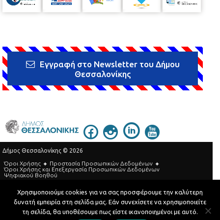
Εγγραφή στο Newsletter του Δήμου
Θεσσαλονίκης
Δήμος Θεσσαλονίκης © 2026
Όροι Χρήσης
Προστασία Προσωπικών Δεδομένων
Όροι Xρήσης και Eπεξεργασία Προσωπικών Δεδομένων
Ψηφιακού Βοηθού
Τηλεφωνικός Κατάλογος
Χρησιμοποιούμε cookies για να σας προσφέρουμε την καλύτερη
δυνατή εμπειρία στη σελίδα μας. Εάν συνεχίσετε να χρησιμοποιείτε
Developed by
MyCompany Projects
τη σελίδα, θα υποθέσουμε πως είστε ικανοποιημένοι με αυτό.