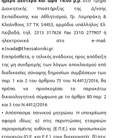
ημέρα Δευτέρα και ώρα 14:00 μ.μ.
στο Τμήμα
Διοικητικής Υποστήριξης της Δ/νσης
Εκπαίδευσης και Αθλητισμού, Γρ. Λαμπράκη &
Κλεάνθους 57 ΤΚ 54453, αρμόδια υπάλληλος Ελ.
Λειβαδά, τηλ. 2313 317626 Fax 2310 277907 ή
ηλεκτρονικά στο e-mail:
e.livada@thessaloniki.gr.
Επιπρόσθετα, ο τελικός ανάδοχος προς απόδειξη
της μη συνδρομής των λόγων αποκλεισμού από
διαδικασίες σύναψης δημοσίων συμβάσεων των
παρ. 1 και 2 του άρθρου 73 του Ν.4412/2016, θα
πρέπει να προσκομίσει τα παρακάτω
δικαιολογητικά σύμφωνα με το άρθρο 80 παρ. 2
και 3 του Ν.4412/2016:
• Απόσπασμα ποινικού μητρώου. Η υποχρέωση
αφορά ιδίως: α) στις περιπτώσεις εταιρειών
περιορισμένης ευθύνης (Ε.Π.Ε.) και προσωπικών
εταιρειών (Ο.Ε. και Ε.Ε.), τους διαχειριστές, β) στις