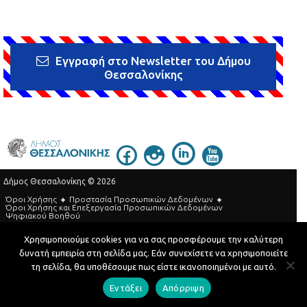
Εγγραφή στο Newsletter του Δήμου
Θεσσαλονίκης
Δήμος Θεσσαλονίκης © 2026
Όροι Χρήσης
Προστασία Προσωπικών Δεδομένων
Όροι Xρήσης και Eπεξεργασία Προσωπικών Δεδομένων
Ψηφιακού Βοηθού
Τηλεφωνικός Κατάλογος
Χρησιμοποιούμε cookies για να σας προσφέρουμε την καλύτερη
δυνατή εμπειρία στη σελίδα μας. Εάν συνεχίσετε να χρησιμοποιείτε
Developed by
MyCompany Projects
τη σελίδα, θα υποθέσουμε πως είστε ικανοποιημένοι με αυτό.
Εντάξει
Απόρριψη