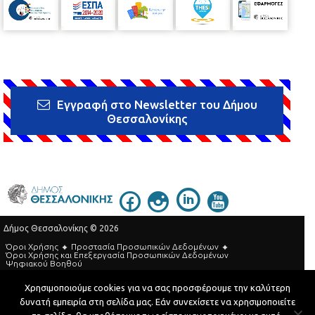
Εγγραφή στο Newsletter του Δήμου
Θεσσαλονίκης
Δήμος Θεσσαλονίκης © 2026
Όροι Χρήσης
Προστασία Προσωπικών Δεδομένων
Όροι Xρήσης και Eπεξεργασία Προσωπικών Δεδομένων
Ψηφιακού Βοηθού
Τηλεφωνικός Κατάλογος
Χρησιμοποιούμε cookies για να σας προσφέρουμε την καλύτερη
δυνατή εμπειρία στη σελίδα μας. Εάν συνεχίσετε να χρησιμοποιείτε
Developed by
MyCompany Projects