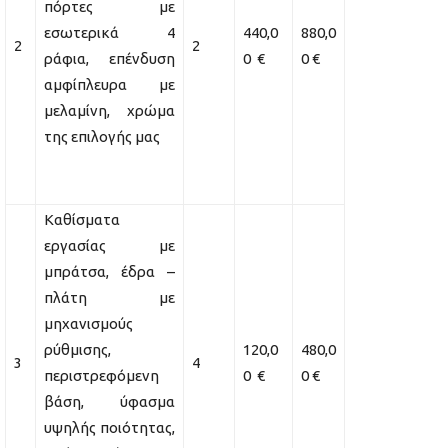
πόρτες με
εσωτερικά 4
440,0
880,0
2
2
ράφια, επένδυση
0 €
0 €
αμφίπλευρα με
μελαμίνη, χρώμα
της επιλογής μας
Καθίσματα
εργασίας με
μπράτσα, έδρα –
πλάτη με
μηχανισμούς
ρύθμισης,
120,0
480,0
3
4
περιστρεφόμενη
0 €
0 €
βάση, ύφασμα
υψηλής ποιότητας,