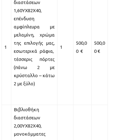
διαστάσεων
1,60ΥΧ82Χ40,
επένδυση
αμφίπλευρα με
μελαμίνη, χρώμα
της επιλογής μας,
500,0
500,0
1
1
εσωτερικά ράφια,
0 €
0 €
τέσσερις πόρτες
(πάνω 2 με
κρύσταλλο – κάτω
2 με ξύλο)
Βιβλιοθήκη
διαστάσεων
2,00ΥΧ82Χ40,
μονοκόμματες