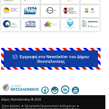
Εγγραφή στο Newsletter του Δήμου
Θεσσαλονίκης
Δήμος Θεσσαλονίκης © 2026
Όροι Χρήσης
Προστασία Προσωπικών Δεδομένων
Όροι Xρήσης και Eπεξεργασία Προσωπικών Δεδομένων