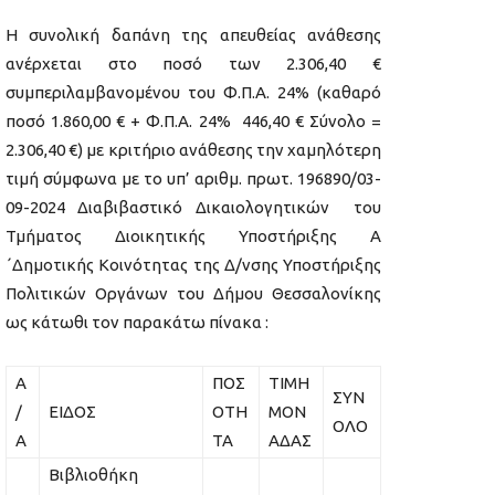
Η συνολική δαπάνη της απευθείας ανάθεσης
ανέρχεται στο ποσό των 2.306,40 €
συμπεριλαμβανομένου του Φ.Π.Α. 24% (καθαρό
ποσό 1.860,00 € + Φ.Π.Α. 24% 446,40 € Σύνολο =
2.306,40 €) με κριτήριο ανάθεσης την χαμηλότερη
τιμή σύμφωνα με το υπ’ αριθμ. πρωτ. 196890/03-
09-2024 Διαβιβαστικό Δικαιολογητικών του
Τμήματος Διοικητικής Υποστήριξης Α
΄Δημοτικής Κοινότητας της Δ/νσης Υποστήριξης
Πολιτικών Οργάνων του Δήμου Θεσσαλονίκης
ως κάτωθι τον παρακάτω πίνακα :
Α
ΠΟΣ
ΤΙΜΗ
ΣΥΝ
/
ΕΙΔΟΣ
ΟΤΗ
ΜΟΝ
ΟΛΟ
Α
ΤΑ
ΑΔΑΣ
Βιβλιοθήκη