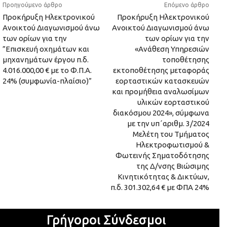
Προηγούμενο άρθρο
Επόμενο άρθρο
Προκήρυξη Ηλεκτρονικού
Προκήρυξη Ηλεκτρονικού
Ανοικτού Διαγωνισμού άνω
Ανοικτού Διαγωνισμού άνω
των ορίων για την
των ορίων για την
”Επισκευή οχημάτων και
«Ανάθεση Υπηρεσιών
μηχανημάτων έργου π.δ.
τοποθέτησης
4.016.000,00 € με το Φ.Π.Α.
εκτοποθέτησης μεταφοράς
24% (συμφωνία-πλαίσιο)”
εορταστικών κατασκευών
και προμήθεια αναλωσίμων
υλικών εορταστικού
διακόσμου 2024», σύμφωνα
με την υπ΄αριθμ. 3/2024
Μελέτη του Τμήματος
Ηλεκτροφωτισμού &
Φωτεινής Σηματοδότησης
της Δ/νσης Βιώσιμης
Κινητικότητας & Δικτύων,
π.δ. 301.302,64 € με ΦΠΑ 24%
Γρήγοροι Σύνδεσμοι