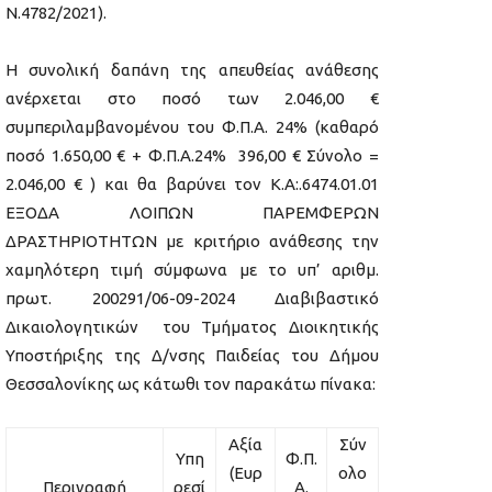
Ν.4782/2021).
Η συνολική δαπάνη της απευθείας ανάθεσης
ανέρχεται στο ποσό των 2.046,00 €
συμπεριλαμβανομένου του Φ.Π.Α. 24% (καθαρό
ποσό 1.650,00 € + Φ.Π.Α.24% 396,00 € Σύνολο =
2.046,00 € ) και θα βαρύνει τον Κ.Α:.6474.01.01
ΕΞΟΔΑ ΛΟΙΠΩΝ ΠΑΡΕΜΦΕΡΩΝ
ΔΡΑΣΤΗΡΙΟΤΗΤΩΝ με κριτήριο ανάθεσης την
χαμηλότερη τιμή σύμφωνα με το υπ’ αριθμ.
πρωτ. 200291/06-09-2024 Διαβιβαστικό
Δικαιολογητικών του Τμήματος Διοικητικής
Υποστήριξης της Δ/νσης Παιδείας του Δήμου
Θεσσαλονίκης ως κάτωθι τον παρακάτω πίνακα:
Αξία
Σύν
Υπη
Φ.Π.
(Ευρ
ολο
Περιγραφή
ρεσί
Α.