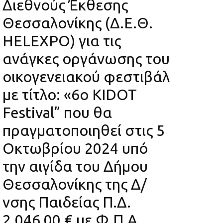
Διεθνούς Έκθεσης
Θεσσαλονίκης (Δ.Ε.Θ.
HELEXPO) για τις
ανάγκες οργάνωσης του
οικογενειακού φεστιβάλ
με τίτλο: «6ο KIDOT
Festival” που θα
πραγματοποιηθεί στις 5
Οκτωβρίου 2024 υπό
την αιγίδα του Δήμου
Θεσσαλονίκης της Δ/
νσης Παιδείας Π.Δ.
2.046,00 € με Φ.Π.Α.