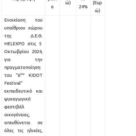
ώ)
(Ευρ
α
24%
ώ)
Ενοικίαση του
υπαίθριου χώρου
της Δ.Ε.Θ.
HELEXPO στις 5
Οκτωβρίου 2024,
για την
πραγματοποίηση
ου
του “6
KIDOT
Festival”
εκπαιδευτικό και
ψυχαγωγικό
φεστιβάλ
οικογένειας,
απευθύνεται σε
όλες τις ηλικίες,