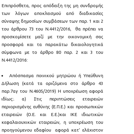
Επιπρόσθετα, προς απόδειξη της μη συνδρομής
των λόγων αποκλεισμού από διαδικασίες
σύναψης δημοσίων συμβάσεων των παρ. 1 και 2
του άρθρου 73 του Ν.4412/2016, θα πρέπει να
προσκομίσετε μαζί με την οικονομική σας
προσφορά και τα παρακάτω δικαιολογητικά
σύμφωνα με το άρθρο 80 παρ. 2 και 3 του
Ν.4412/2016:
Απόσπασμα ποινικού μητρώου ή Υπεύθυνη
Δήλωση (κατά τα οριζόμενα στο άρθρο 43
παρ.7αγ του Ν.4605/2019) Η υποχρέωση αφορά
ιδίως:. α) Στις περιπτώσεις εταιρειών
περιορισμένης ευθύνης (Ε.Π.Ε.) και προσωπικών
εταιρειών (Ο.Ε. και Ε.Ε.)και IKE ιδιωτικών
κεφαλαιουχικών εταιρειών, η υποχρέωση του
προηγούμενου εδαφίου αφορά κατ’ ελάχιστον