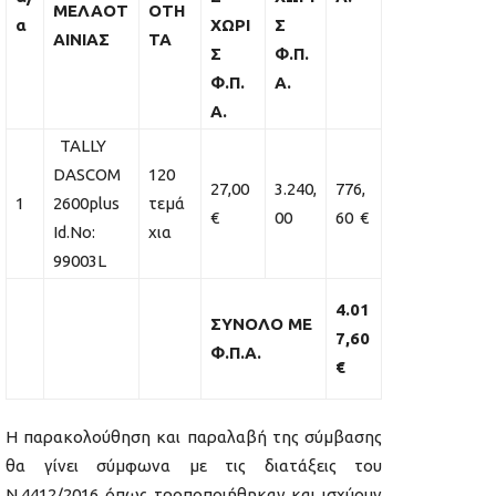
ΜΕΛΑΟΤ
ΟΤΗ
α
ΧΩΡΙ
Σ
ΑΙΝΙΑΣ
ΤΑ
Σ
Φ.Π.
Φ.Π.
Α.
Α.
TALLY
DASCOM
120
27,00
3.240,
776,
1
2600plus
τεμά
€
00
60 €
Id.No:
χια
99003L
4.01
ΣΥΝΟΛΟ ΜΕ
7,60
Φ.Π.Α.
€
Η παρακολούθηση και παραλαβή της σύμβασης
θα γίνει σύμφωνα με τις διατάξεις του
Ν.4412/2016 όπως τροποποιήθηκαν και ισχύουν