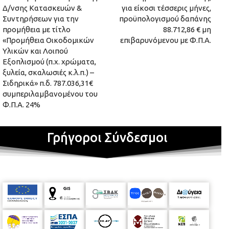
Δ/νσης Κατασκευών &
για είκοσι τέσσερις μήνες,
Συντηρήσεων για την
προϋπολογισμού δαπάνης
προμήθεια με τίτλο
88.712,86 € μη
«Προμήθεια Οικοδομικών
επιβαρυνόμενου με Φ.Π.Α.
Υλικών και Λοιπού
Εξοπλισμού (π.χ. χρώματα,
ξυλεία, σκαλωσιές κ.λ.π.) –
Σιδηρικά» π.δ. 787.036,31€
συμπεριλαμβανομένου του
Φ.Π.Α. 24%
Γρήγοροι Σύνδεσμοι