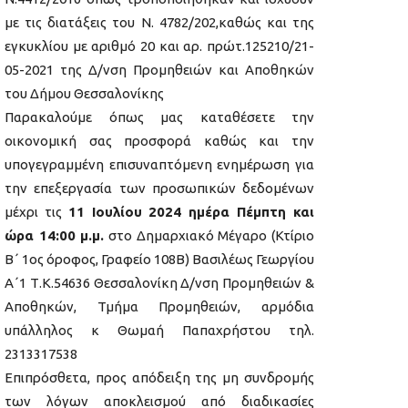
με τις διατάξεις του Ν. 4782/202,καθώς και της
εγκυκλίου με αριθμό 20 και αρ. πρώτ.125210/21-
05-2021 της Δ/νση Προμηθειών και Αποθηκών
του Δήμου Θεσσαλονίκης
Παρακαλούμε όπως μας καταθέσετε την
οικονομική σας προσφορά καθώς και την
υπογεγραμμένη επισυναπτόμενη ενημέρωση για
την επεξεργασία των προσωπικών δεδομένων
μέχρι τις
11 Ιουλίου 2024 ημέρα Πέμπτη και
ώρα 14:00 μ.μ.
στο Δημαρχιακό Μέγαρο (Κτίριο
Β΄ 1ος όροφος, Γραφείο 108Β) Βασιλέως Γεωργίου
Α΄1 Τ.Κ.54636 Θεσσαλονίκη Δ/νση Προμηθειών &
Αποθηκών, Τμήμα Προμηθειών, αρμόδια
υπάλληλος κ Θωμαή Παπαχρήστου τηλ.
2313317538
Επιπρόσθετα, προς απόδειξη της μη συνδρομής
των λόγων αποκλεισμού από διαδικασίες