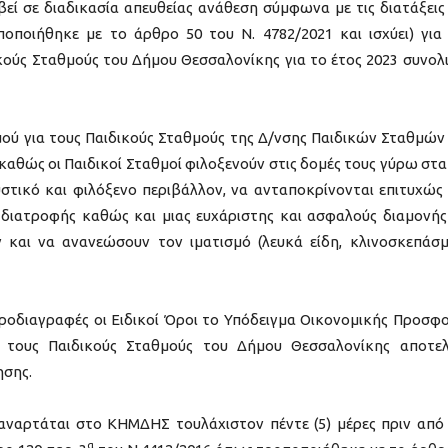
εί σε διαδικασία απευθείας ανάθεση σύμφωνα με τις διατάξεις
οποιήθηκε με το άρθρο 50 του Ν. 4782/2021 και ισχύει) για
ικούς Σταθμούς του Δήμου Θεσσαλονίκης για το έτος 2023 συνολ
μού για τους Παιδικούς Σταθμούς της Δ/νσης Παιδικών Σταθμών
αθώς οι Παιδικοί Σταθμοί φιλοξενούν στις δομές τους γύρω στα
υστικό και φιλόξενο περιβάλλον, να ανταποκρίνονται επιτυχώς
ύς διατροφής καθώς και μιας ευχάριστης και ασφαλούς διαμονής
 και να ανανεώσουν τον ιματισμό (λευκά είδη, κλινοσκεπάσ
ροδιαγραφές οι Ειδικοί Όροι το Υπόδειγμα Οικονομικής Προσφ
α τους Παιδικούς Σταθμούς του Δήμου Θεσσαλονίκης αποτε
ησης.
ναρτάται στο ΚΗΜΔΗΣ τουλάχιστον πέντε (5) μέρες πριν από
α