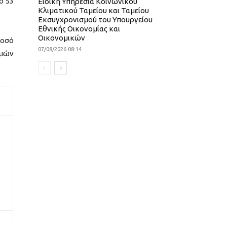
ο 53
Ειδική Υπηρεσία Κοινωνικού
Κλιματικού Ταμείου και Ταμείου
Εκσυγχρονισμού του Υπουργείου
Εθνικής Οικονομίας και
Οικονομικών
ποσό
07/08/2026 08:14
θμών