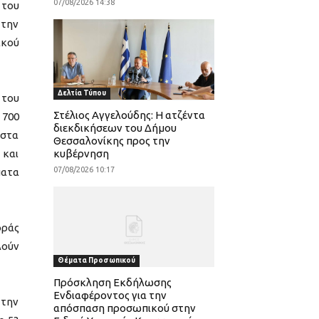
07/08/2026 14:38
 του
 την
ικού
Δελτία Τύπου
 του
Στέλιος Αγγελούδης: Η ατζέντα
 700
διεκδικήσεων του Δήμου
 στα
Θεσσαλονίκης προς την
 και
κυβέρνηση
07/08/2026 10:17
ματα
οράς
λούν
Θέματα Προσωπικού
Πρόσκληση Εκδήλωσης
Ενδιαφέροντος για την
 την
απόσπαση προσωπικού στην