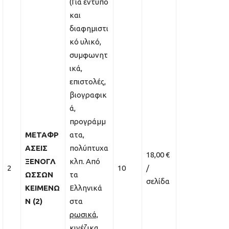
(Για έντυπο
και
διαφημιστι
κό υλικό,
συμφωνητ
ικά,
επιστολές,
βιογραφικ
ά,
προγράμμ
ΜΕΤΑΦΡ
ατα,
ΑΣΕΙΣ
πολύπτυχα
18,00 €
ΞΕΝΟΓΛ
κλπ. Από
2
10
/
ΩΣΣΩΝ
τα
σελίδα
ΚΕΙΜΕΝΩ
Ελληνικά
Ν (2)
στα
ρωσικά,
κινέζικα,