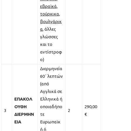
εβραϊκά,
τούρκικα,
βουλγάρικ
α
, άλλες
γλώσσες
και το
αντίστροφ
ο)
Διερμηνεία
60΄ λεπτών
(από
Αγγλικά σε
ΕΠΑΚΟΛ
Ελληνικά ή
ΟΥΘΗ
οποιαδήπο
290,00
3
2
ΔΙΕΡΜΗΝ
τε
€
ΕΙΑ
Ευρωπαϊκ
ή ή