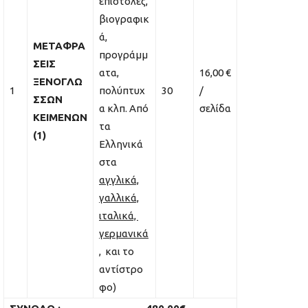
επιστολές,
βιογραφικ
ά,
ΜΕΤΑΦΡΑ
προγράμμ
ΣΕΙΣ
ατα,
16,00 €
ΞΕΝΟΓΛΩ
1
πολύπτυχ
30
/
ΣΣΩΝ
α κλπ. Από
σελίδα
ΚΕΙΜΕΝΩΝ
τα
(1)
Ελληνικά
στα
αγγλικά,
γαλλικά,
ιταλικά,
γερμανικά
,
και το
αντίστρο
φο)