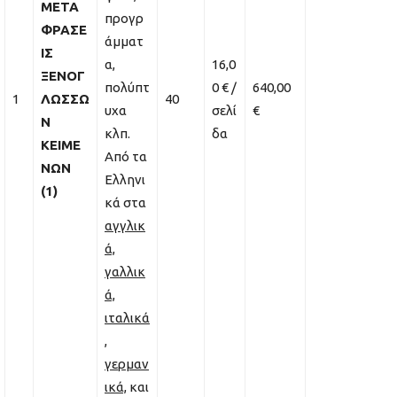
ΜΕΤΑ
προγρ
ΦΡΑΣΕ
άμματ
ΙΣ
α,
16,0
ΞΕΝΟΓ
πολύπτ
0 € /
640,00
1
ΛΩΣΣΩ
40
υχα
σελί
€
Ν
κλπ.
δα
ΚΕΙΜΕ
Από τα
ΝΩΝ
Ελληνι
(1)
κά στα
αγγλικ
ά,
γαλλικ
ά,
ιταλικά
,
γερμαν
ικά,
και