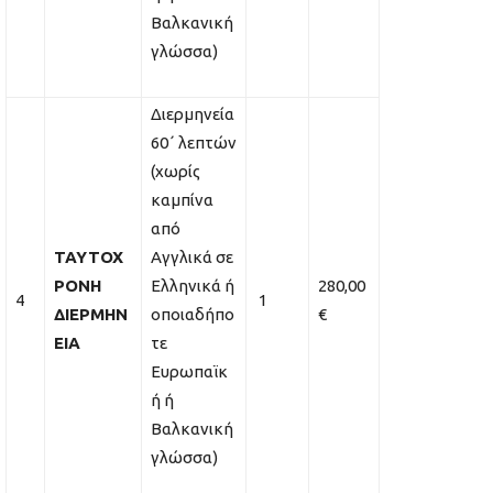
Βαλκανική
γλώσσα)
Διερμηνεία
60΄ λεπτών
(χωρίς
καμπίνα
από
ΤΑΥΤΟΧ
Αγγλικά σε
ΡΟΝΗ
Ελληνικά ή
280,00
4
1
ΔΙΕΡΜΗΝ
οποιαδήπο
€
ΕΙΑ
τε
Ευρωπαϊκ
ή ή
Βαλκανική
γλώσσα)