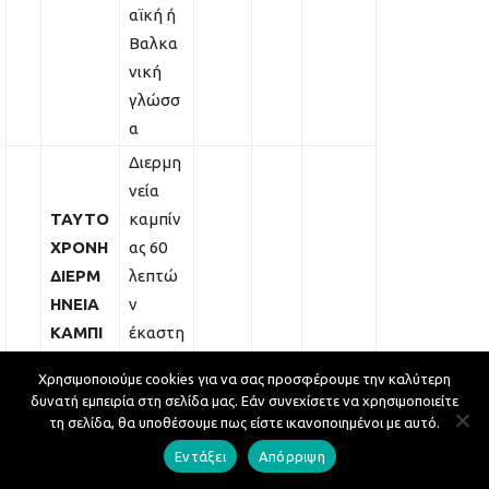
αϊκή ή
Βαλκα
νική
γλώσσ
α
Διερμη
νεία
ΤΑΥΤΟ
καμπίν
ΧΡΟΝΗ
ας 60
ΔΙΕΡΜ
λεπτώ
ΗΝΕΙΑ
ν
ΚΑΜΠΙ
έκαστη
ΝΑΣ
(από
320,
320,00
Χρησιμοποιούμε cookies για να σας προσφέρουμε την καλύτερη
3
(ΔΙΑΡΚ
ευρωπ
1
δυνατή εμπειρία στη σελίδα μας. Εάν συνεχίσετε να χρησιμοποιείτε
00 €
€
ΕΙΑΣ
αϊκή ή
τη σελίδα, θα υποθέσουμε πως είστε ικανοποιημένοι με αυτό.
60
βαλκα
Εντάξει
Απόρριψη
ΛΕΠΤΩ
νική