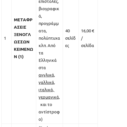
επιστολές,
βιογραφικ
ά,
ΜΕΤΑΦΡ
προγράμμ
ΑΣΕΙΣ
ατα,
40
16,00 €
ΞΕΝΟΓΛ
1
πολύπτυχα
σελίδ
/
ΩΣΣΩΝ
κλπ. Από
ες
σελίδα
ΚΕΙΜΕΝΩ
τα
Ν (1)
Ελληνικά
στα
αγγλικά,
γαλλικά,
ιταλικά,
γερμανικά,
και το
αντίστροφ
ο)