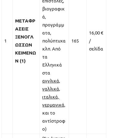
επιστολές,
βιογραφικ
ά,
ΜΕΤΑΦΡ
προγράμμ
ΑΣΕΙΣ
ατα,
16,00 €
ΞΕΝΟΓΛ
1
πολύπτυχα
165
/
ΩΣΣΩΝ
κλπ. Από
σελίδα
ΚΕΙΜΕΝΩ
τα
Ν (1)
Ελληνικά
στα
αγγλικά,
γαλλικά,
ιταλικά,
γερμανικά,
και το
αντίστροφ
ο)