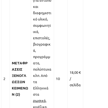
(Για έντυπο
και
διαφημιστι
κό υλικό,
συμφωνητ
ικά,
επιστολές,
βιογραφικ
ά,
προγράμμ
ΜΕΤΑΦΡ
ατα,
ΑΣΕΙΣ
πολύπτυχα
18,00 €
ΞΕΝΟΓΛ
κλπ. Από
2
10
/
ΩΣΣΩΝ
τα
σελίδα
ΚΕΙΜΕΝΩ
Ελληνικά
Ν (2)
στα
ρωσικά,
κινέζικα,