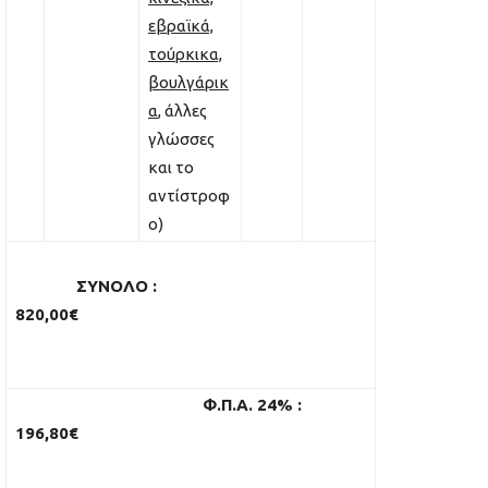
εβραϊκά,
τούρκικα,
βουλγάρικ
α
, άλλες
γλώσσες
και το
αντίστροφ
ο)
ΣΥΝΟΛΟ
:
820
,00
€
Φ.Π.Α. 24%
:
196,80€