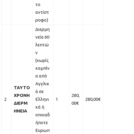
το
αντίστ
ροφο)
Διερμη
νεία 60
λεπτώ
ν
(χωρίς
καμπίν
α από
Αγγλικ
ΤΑΥΤΟ
ά σε
ΧΡΟΝΗ
280,
2
Ελληνι
1
280,00€
ΔΙΕΡΜ
00€
κά ή
ΗΝΕΙΑ
οποιαδ
ήποτε
Ευρωπ