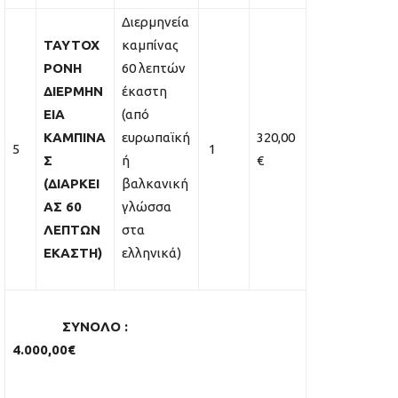
Διερμηνεία
ΤΑΥΤΟΧ
καμπίνας
ΡΟΝΗ
60 λεπτών
ΔΙΕΡΜΗΝ
έκαστη
ΕΙΑ
(από
ΚΑΜΠΙΝΑ
ευρωπαϊκή
320,00
5
1
Σ
ή
€
(ΔΙΑΡΚΕΙ
βαλκανική
ΑΣ 60
γλώσσα
ΛΕΠΤΩΝ
στα
ΕΚΑΣΤΗ)
ελληνικά)
ΣΥΝΟΛΟ
:
4.000,00
€