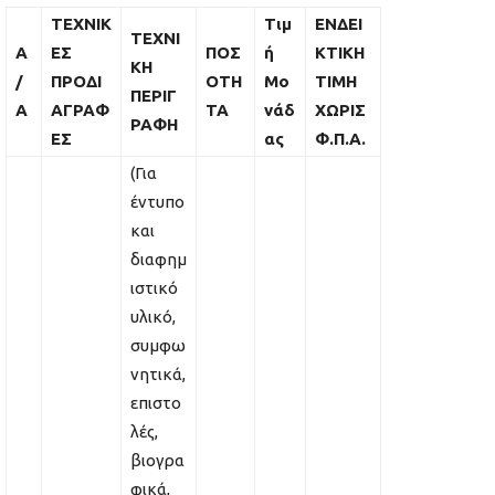
ΤΕΧΝΙΚ
Τιμ
ΕΝΔΕΙ
ΤΕΧΝΙ
Α
ΕΣ
ΠΟΣ
ή
ΚΤΙΚΗ
ΚΗ
/
ΠΡΟΔΙ
ΟΤΗ
Μο
ΤΙΜΗ
ΠΕΡΙΓ
Α
ΑΓΡΑΦ
ΤΑ
νάδ
ΧΩΡΙΣ
ΡΑΦΗ
ΕΣ
ας
Φ.Π.Α.
(Για
έντυπο
και
διαφημ
ιστικό
υλικό,
συμφω
νητικά,
επιστο
λές,
βιογρα
φικά,