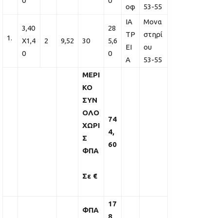
0
0
οφ
53-55
ΙΑ
Μονα
3,40
28
ΤΡ
στηρί
Χ1,4
2
9,52
30
5,6
ΕΙ
ου
0
0
Α
53-55
ΜΕΡΙ
ΚΟ
ΣΥΝ
ΟΛΟ
74
ΧΩΡΙ
4,
Σ
60
ΦΠΑ
Σε €
17
ΦΠΑ
8,