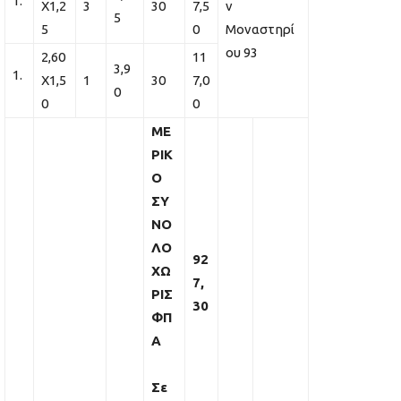
Χ1,2
3
30
7,5
ν
5
5
0
Μοναστηρί
ου 93
2,60
11
3,9
Χ1,5
1
30
7,0
0
0
0
ΜΕ
ΡΙΚ
Ο
ΣΥ
ΝΟ
ΛΟ
92
ΧΩ
7,
ΡΙΣ
30
ΦΠ
Α
Σε