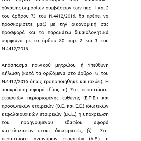
σύναψης δημοσίων συμβάσεων των παρ. 1 και 2
του άρθρου 73 του Ν.4412/2016, θα πρέπει να
προσκομίσετε μαζί με την οικονομική σας
προσφορά και τα παρακάτω δικαιολογητικά
σύμφωνα με το άρθρο 80 παρ. 2 και 3 του
Ν.4412/2016
Απόσπασμα ποινικού μητρώου, ή Υπεύθυνη
Δήλωση (κατά τα οριζόμενα στο άρθρο 73 του
Ν.4412/2016 όπως τροποποιήθηκε και ισχύει). Η
υποχρέωση αφορά ιδίως :α) Στις περιπτώσεις
εταιρειών περιορισμένης ευθύνης (Ε.Π.Ε.) και
προσωπικών εταιρειών (Ο.Ε. και Ε.Ε.) ιδιωτικών
κεφαλαιουχικών εταιρειών (Ι.Κ.Ε.) η υποχρέωση
του προηγούμενου εδαφίου αφορά
κατ΄ελάχιστον στους διαχειριστές, β) Στις
περιπτώσεις ανωνύμων εταιρειών (Α.Ε.), η