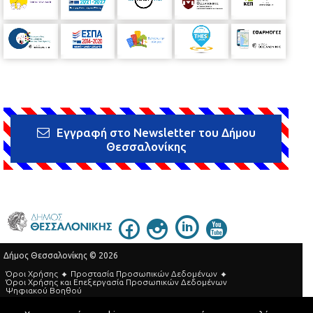
Εγγραφή στο Newsletter του Δήμου
Θεσσαλονίκης
Δήμος Θεσσαλονίκης © 2026
Όροι Χρήσης
Προστασία Προσωπικών Δεδομένων
Όροι Xρήσης και Eπεξεργασία Προσωπικών Δεδομένων
Ψηφιακού Βοηθού
Τηλεφωνικός Κατάλογος