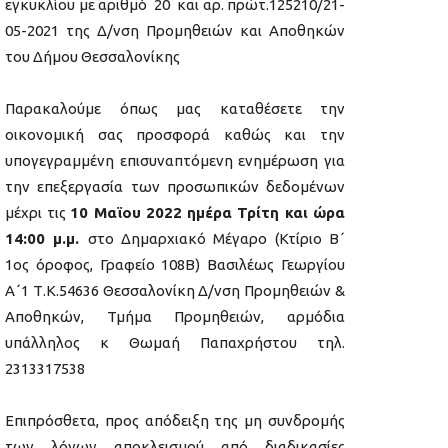
εγκυκλίου με αριθμό 20 και αρ. πρώτ.125210/21-
05-2021 της Δ/νση Προμηθειών και Αποθηκών
του Δήμου Θεσσαλονίκης
Παρακαλούμε όπως μας καταθέσετε την
οικονομική σας προσφορά καθώς και την
υπογεγραμμένη επισυναπτόμενη ενημέρωση για
την επεξεργασία των προσωπικών δεδομένων
μέχρι τις
10 Μαϊου 2022
ημέρα Τρίτη και ώρα
14:00 μ.μ.
στο Δημαρχιακό Μέγαρο (Κτίριο Β΄
1ος όροφος, Γραφείο 108Β) Βασιλέως Γεωργίου
Α΄1 Τ.Κ.54636 Θεσσαλονίκη Δ/νση Προμηθειών &
Αποθηκών, Τμήμα Προμηθειών, αρμόδια
υπάλληλος κ Θωμαή Παπαχρήστου τηλ.
2313317538
Επιπρόσθετα, προς απόδειξη της μη συνδρομής
των λόγων αποκλεισμού από διαδικασίες