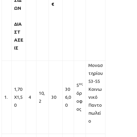
ΣΙΔ
€
ΩΝ
ΔΙΑ
ΣΤ
ΑΣΕ
ΙΣ
Μονασ
τηρίου
53-55
ος
5
1,70
30
Κοινω
10,
όρ
1.
Χ1,5
4
30
6,0
νικό
2
οφ
0
0
Παντο
ος
πωλεί
ο