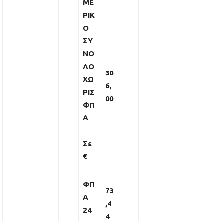
ΜΕ
ΡΙΚ
Ο
ΣΥ
ΝΟ
ΛΟ
30
ΧΩ
6,
ΡΙΣ
00
ΦΠ
Α
Σε
€
ΦΠ
73
Α
,4
24
4