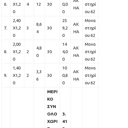
ΑΚ
6.
Χ1,2
4
12
30
0,0
στηρί
ΗΑ
0
0
ου 62
2,40
25
Μονα
8,6
ΑΚ
7.
Χ1,2
3
30
9,2
στηρί
4
ΗΑ
0
0
ου 62
2,00
14
Μονα
4,8
ΑΚ
8.
Χ1,2
2
30
4,0
στηρί
0
ΗΑ
0
0
ου 62
1,40
10
Μονα
3,3
ΑΚ
9.
Χ1,2
2
30
0,8
στηρί
6
ΗΑ
0
0
ου 62
ΜΕΡΙ
ΚΟ
ΣΥΝ
ΟΛΟ
3.
ΧΩΡΙ
41