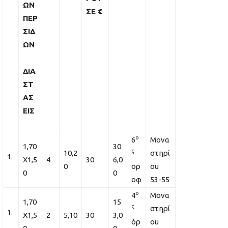
ΩΝ
ΣΕ
€
ΠΕΡ
ΣΙΔ
ΩΝ
ΔΙΑ
ΣΤ
ΑΣ
ΕΙΣ
ο
6
Μονα
1,70
30
ς
10,2
στηρί
Χ1,5
4
30
6,0
0
ορ
ου
0
0
οφ
53-55
ο
4
Μονα
1,70
15
ς
στηρί
Χ1,5
2
5,10
30
3,0
όρ
ου