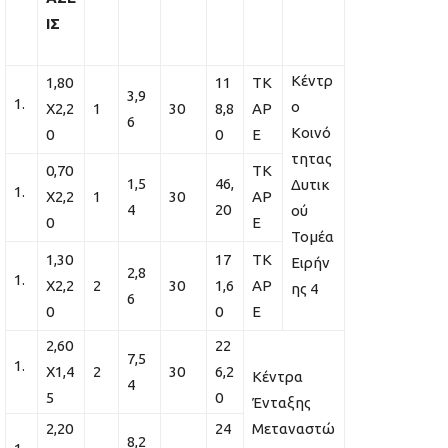
ΙΣ
Κέντρ
1,80
11
ΤΚ
3,9
ο
X2,2
1
30
8,8
ΑΡ
6
Κοινό
0
0
Ε
τητας
0,70
ΤΚ
1,5
46,
Δυτικ
X2,2
1
30
ΑΡ
4
20
ού
0
Ε
Τομέα
1,30
17
ΤΚ
Ειρήν
2,8
Χ2,2
2
30
1,6
ΑΡ
ης 4
6
0
0
Ε
2,60
22
7,5
Χ1,4
2
30
6,2
Κέντρα
4
5
0
Ένταξης
2,20
24
Μεταναστώ
8,2