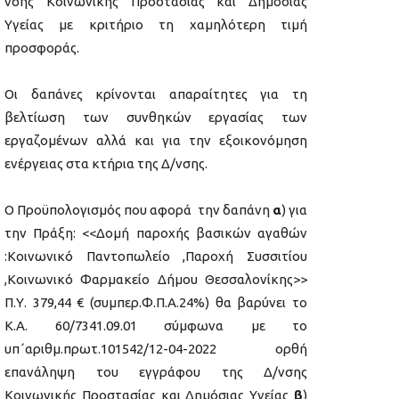
νσης Κοινωνικής Προστασίας και Δημόσιας
Υγείας με κριτήριο τη χαμηλότερη τιμή
προσφοράς.
Οι δαπάνες κρίνονται απαραίτητες για τη
βελτίωση των συνθηκών εργασίας των
εργαζομένων αλλά και για την εξοικονόμηση
ενέργειας στα κτήρια της Δ/νσης.
Ο Προϋπολογισμός που αφορά την δαπάνη
α
) για
την Πράξη: <<Δομή παροχής βασικών αγαθών
:Κοινωνικό Παντοπωλείο ,Παροχή Συσσιτίου
,Κοινωνικό Φαρμακείο Δήμου Θεσσαλονίκης>>
Π.Υ. 379,44 € (συμπερ.Φ.Π.Α.24%) θα βαρύνει το
Κ.Α. 60/7341.09.01 σύμφωνα με το
υπ΄αριθμ.πρωτ.101542/12-04-2022 ορθή
επανάληψη του εγγράφου της Δ/νσης
Κοινωνικής Προστασίας και Δημόσιας Υγείας
β
)