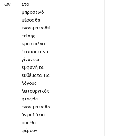
ων
Στο
μπροστινό
μέρος θα
ενσωματωθεί
επίσης
κρύσταλλο
έτσι ώστε να
γίνονται
εμφανή τα
εκθέματα. Για
λόγους
λειτουργικότ
ητας θα
ενσωματωθο
ύν ροδάκια
που θα
φέρουν