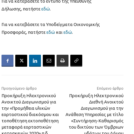
Για να κατεβάσετε το έντυπο της Υπεύθυνης
Δήλωσης, πατήστε
εδώ
.
Για να κατεβάσετε τα Υποδείγματα Οικονομικής
Προσφοράς, πατήστε
εδώ
και
εδώ
.
Προηγούμενο άρθρο
Επόμενο άρθρο
Προκήρυξη Ηλεκτρονικού
Προκήρυξη Ηλεκτρονικού
Ανοικτού Διαγωνισμού για
Διεθνή Ανοικτού
την «Προμήθεια υλικών
Διαγωνισμού για την
εορταστικού διακόσμου και
Ανάθεση Υπηρεσίας με τίτλο
τοποθέτηση εκτοποθέτηση
«Συντήρηση-Καθαρισμός
μεταφορά εορταστικών
του δικτύου των Όμβριων
κατασκευών 2020»,π.δ.
υδάτων του Δήμου