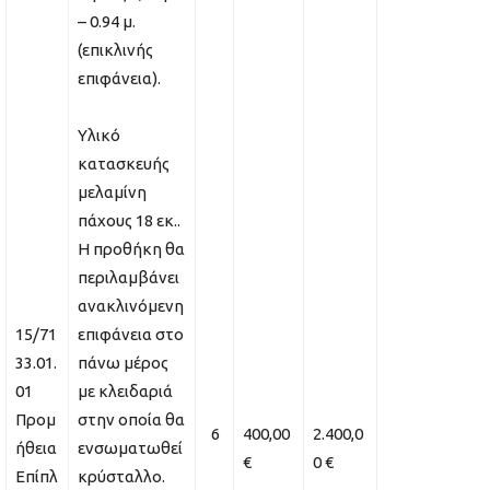
– 0.94 μ.
(επικλινής
επιφάνεια).
Υλικό
κατασκευής
μελαμίνη
πάχους 18 εκ..
Η προθήκη θα
περιλαμβάνει
ανακλινόμενη
15/71
επιφάνεια στο
33.01.
πάνω μέρος
01
με κλειδαριά
Προμ
στην οποία θα
6
400,00
2.400,0
ήθεια
ενσωματωθεί
€
0 €
Επίπλ
κρύσταλλο.