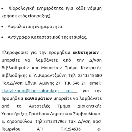
Φορολογική ενημερότητα (για κάθε νόμιμη
χρήση εκτός είσπραξης)
Ασφαλιστική ενημερότητα
Αντίγραφο Καταστατικού της εταιρίας.
Πληροφορίες για την προμήθεια
εκθετηρίων
,
μπορείτε να λαμβάνετε από την Δ/νση
Βιβλιοθηκών και Μουσείων Τμήμα Κεντρικής
Βιβλιοθήκης κ. Λ .Καραντζούνη Τηλ: 2313318580
Ταχ.Δ/νση: Εθνικ. Αμύνης 27 Τ.Κ.:546 21 email:
Ι.karatzouni@thessaloniki.gr .και
για την
προμήθεια
καθισμάτων
μπορείτε να λαμβάνετε
από το Αυτοτελές Τμήμα Διοικητικής
Υποστήριξης Προέδρου Δημοτικού Συμβουλίου κ.
Ε. Ζησοπούλου Τηλ:2313317963 Ταχ. Δ/νση: Βασ.
Γεωργίου Α΄1 Τ.Κ.:54636 e-