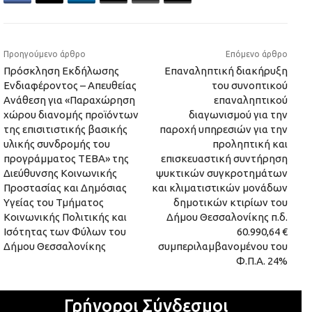
Προηγούμενο άρθρο
Επόμενο άρθρο
Πρόσκληση Εκδήλωσης
Επαναληπτική διακήρυξη
Ενδιαφέροντος – Απευθείας
του συνοπτικού
Ανάθεση για «Παραχώρηση
επαναληπτικού
χώρου διανομής προϊόντων
διαγωνισμού για την
της επισιτιστικής βασικής
παροχή υπηρεσιών για την
υλικής συνδρομής του
προληπτική και
προγράμματος ΤΕΒΑ» της
επισκευαστική συντήρηση
Διεύθυνσης Κοινωνικής
ψυκτικών συγκροτημάτων
Προστασίας και Δημόσιας
και κλιματιστικών μονάδων
Υγείας του Τμήματος
δημοτικών κτιρίων του
Κοινωνικής Πολιτικής και
Δήμου Θεσσαλονίκης π.δ.
Ισότητας των Φύλων του
60.990,64 €
Δήμου Θεσσαλονίκης
συμπεριλαμβανομένου του
Φ.Π.Α. 24%
Γρήγοροι Σύνδεσμοι