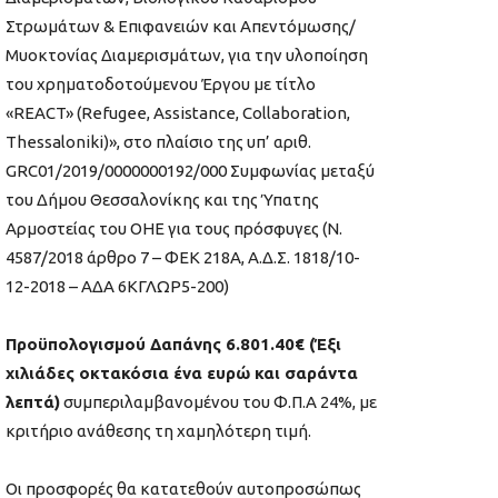
Στρωμάτων & Επιφανειών και Απεντόμωσης/
Μυοκτονίας Διαμερισμάτων, για την υλοποίηση
του χρηματοδοτούμενου Έργου με τίτλο
«REACT» (Refugee, Assistance, Collaboration,
Thessaloniki)», στο πλαίσιο της υπ’ αριθ.
GRC01/2019/0000000192/000 Συμφωνίας μεταξύ
του Δήμου Θεσσαλονίκης και της Ύπατης
Αρμοστείας του ΟΗΕ για τους πρόσφυγες (Ν.
4587/2018 άρθρο 7 – ΦΕΚ 218Α, Α.Δ.Σ. 1818/10-
12-2018 – ΑΔΑ 6ΚΓΛΩΡ5-200)
Προϋπολογισμού Δαπάνης 6.801.40€ (Έξι
χιλιάδες οκτακόσια ένα ευρώ και σαράντα
λεπτά)
συμπεριλαμβανομένου του Φ.Π.Α 24%, με
κριτήριο ανάθεσης τη χαμηλότερη τιμή.
Οι προσφορές θα κατατεθούν αυτοπροσώπως