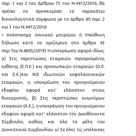
παρ. 1 και 2 του άρθρου 73 του Ν.4412/2016, θα
πρέπει να προσκομίσει τα παρακάτω
δικαιολογητικά σύμφωνα με το άρθρο 80 παρ. 2
και 3 του Ν.4412/2016:
• Απόσπασμα ποινικού μητρώου ή Υπεύθυνη
δήλωση κατά τα οριζόμενα στο άρθρο 43
παρ.7αγ Ν.4605/2019) Η υποχρέωση αφορά ιδίως:
α) Στις περιπτώσεις εταιρειών περιορισμένης
ευθύνης (Ε.Π.Ε.) και προσωπικών εταιρειών (Ο.Ε.
και Ε.Ε.)και IKE ιδιωτικών κεφαλαιουχικών
εταιρειών, η υποχρέωση του προηγούμενου
εδαφίου αφορά κατ’ ελάχιστον στους
διαχειριστές, β) Στις περιπτώσεις ανωνύμων
εταιρειών (Α.Ε.), η υποχρέωση του προηγούμενου
εδαφίου αφορά κατ’ ελάχιστον τον Διευθύνοντα
Σύμβουλο, καθώς και όλα τα μέλη του
Διοικητικού Συμβουλίου. γ) Σε όλες τις υπόλοιπες