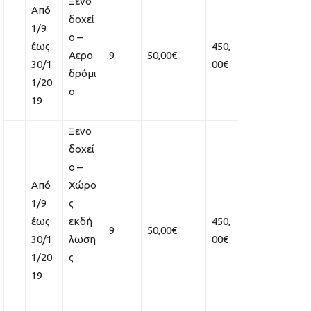
Ξενο
Από
δοχεί
1/9
ο –
έως
450,
Αερο
9
50,00€
30/1
00€
δρόμι
1/20
ο
19
Ξενο
δοχεί
ο –
Από
Χώρο
1/9
ς
έως
εκδή
450,
9
50,00€
30/1
λωση
00€
1/20
ς
19