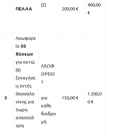
(2)
400,00
ΠΕΛΛΑ
200,00 €
€
Λεωφορε
ίο
50
θέσεων
για οκτώ
ΛΕΩΦ
(8)
ΟΡΕΙΟ
ξεναγήσε
1
ις εντός
Θεσσαλο
1.200,0
3
για
150,00 €
νίκης για
0 €
κάθε
3ωρη
διαδρο
απασχόλ
μή
ηση