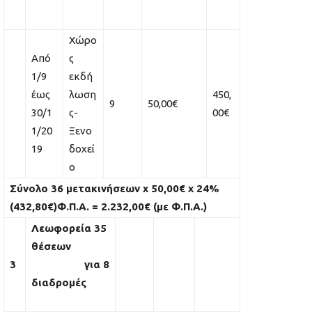
Χώρο
Από
ς
1/9
εκδή
έως
λωση
450,
9
50,00€
30/1
ς-
00€
1/20
Ξενο
19
δοχεί
ο
Σύνολο 36 μετακινήσεων
x
50,00€
x
24%
(432,80€)Φ.Π.Α. = 2.232,00€ (με Φ.Π.Α.)
Λεωφορεία 35
θέσεων
3
για 8
διαδρομές