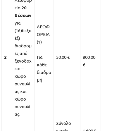
Λεωφορ
είο
20
θέσεων
για
ΛΕΩΦ
(16)δεξα
ΟΡΕΙΑ
έξι
(1)
διαδρομ
ές από
2
Για
50,00 €
800,00
ξενοδοχ
κάθε
€
είο –
διαδρο
χώρο
μή
συναυλί
ας και
χώρο
συναυλί
ας.
Σύνολο
χωρίς
1.600,0