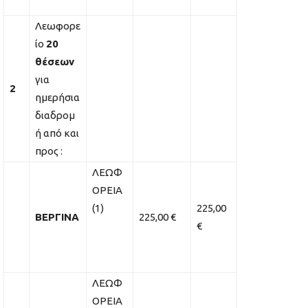
Λεωφορε
ίο
20
θέσεων
για
2
ημερήσια
διαδρομ
ή από και
προς :
ΛΕΩΦ
ΟΡΕΙΑ
(1)
225,00
ΒΕΡΓΙΝΑ
225,00 €
€
ΛΕΩΦ
ΟΡΕΙΑ