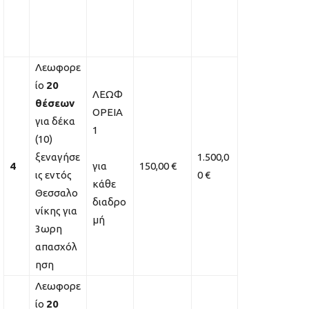
Λεωφορε
ίο
20
ΛΕΩΦ
θέσεων
ΟΡΕΙΑ
για δέκα
1
(10)
ξεναγήσε
1.500,0
4
για
150,00 €
ις εντός
0 €
κάθε
Θεσσαλο
διαδρο
νίκης για
μή
3ωρη
απασχόλ
ηση
Λεωφορε
ίο
20