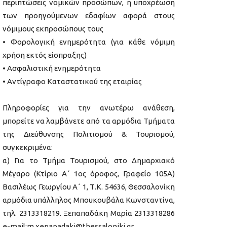
περιπτώσεις νομικών προσώπων, η υποχρέωση
των προηγούμενων εδαφίων αφορά στους
νόμιμους εκπροσώπους τους
• Φορολογική ενημερότητα (για κάθε νόμιμη
χρήση εκτός είσπραξης)
• Ασφαλιστική ενημερότητα
• Αντίγραφο Καταστατικού της εταιρίας
Πληροφορίες για την ανωτέρω ανάθεση,
μπορείτε να λαμβάνετε από τα αρμόδια Τμήματα
της Διεύθυνσης Πολιτισμού & Τουρισμού,
συγκεκριμένα:
α) Για το Τμήμα Τουρισμού, στο Δημαρχιακό
Μέγαρο (Κτίριο Α΄ 1ος όροφος, Γραφείο 105Α)
Βασιλέως Γεωργίου Α΄ 1, Τ.Κ. 54636, Θεσσαλονίκη
αρμόδια υπάλληλος Μπουκουβάλα Κωνσταντίνα,
τηλ. 2313318219. Ξεπαπαδάκη Μαρία 2313318286
e-mail:m.xepapadaki@thessaloniki.gr.