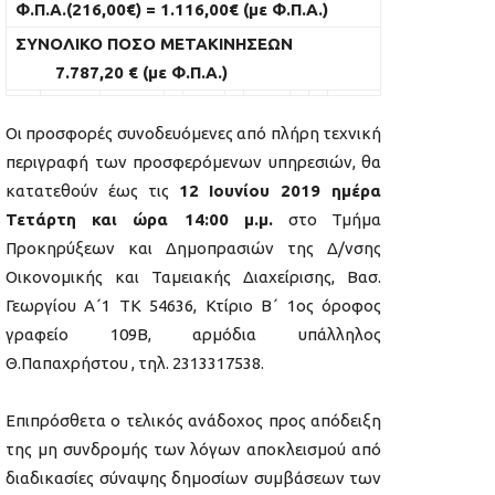
Φ.Π.Α.(216,00€) = 1.116,00€ (με Φ.Π.Α.)
ΣΥΝΟΛΙΚΟ ΠΟΣΟ ΜΕΤΑΚΙΝΗΣΕΩΝ
7.787,20 € (με Φ.Π.Α.)
Οι προσφορές συνοδευόμενες από πλήρη τεχνική
περιγραφή των προσφερόμενων υπηρεσιών, θα
κατατεθούν έως τις
12 Ιουνίου 2019 ημέρα
Τετάρτη
και ώρα 14:00 μ.μ.
στο Τμήμα
Προκηρύξεων και Δημοπρασιών της Δ/νσης
Οικονομικής και Ταμειακής Διαχείρισης, Βασ.
Γεωργίου Α΄1 ΤΚ 54636, Κτίριο Β΄ 1ος όροφος
γραφείο 109Β, αρμόδια υπάλληλος
Θ.Παπαχρήστου , τηλ. 2313317538.
Επιπρόσθετα ο τελικός ανάδοχος προς απόδειξη
της μη συνδρομής των λόγων αποκλεισμού από
διαδικασίες σύναψης δημοσίων συμβάσεων των