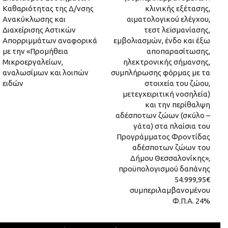
Καθαριότητας της Δ/νσης
κλινικής εξέτασης,
Ανακύκλωσης και
αιματολογικού ελέγχου,
Διαχείρισης Αστικών
τεστ λεϊσμανίασης,
Απορριμμάτων αναφορικά
εμβολιασμών, ένδο και έξω
με την «Προμήθεια
αποπαρασίτωσης,
Μικροεργαλείων,
ηλεκτρονικής σήμανσης,
αναλωσίμων και λοιπών
συμπλήρωσης φόρμας με τα
ειδών
στοιχεία του ζώου,
μετεγχειριτική νοσηλεία)
και την περίθαλψη
αδέσποτων ζώων (σκύλο –
γάτα) στα πλαίσια του
Προγράμματος Φροντίδας
αδέσποτων ζώων του
Δήμου Θεσσαλονίκης»,
προϋπολογισμού δαπάνης
54.999,95€
συμπεριλαμβανομένου
Φ.Π.Α. 24%