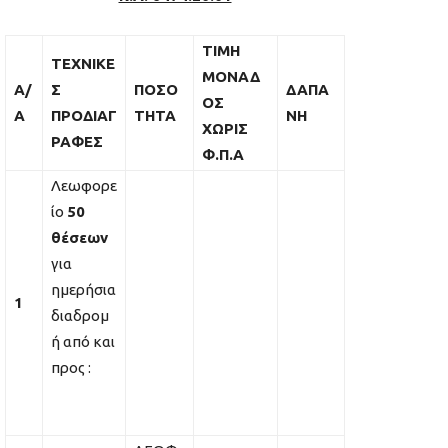
ΤΙΜΗ
ΤΕΧΝΙΚΕ
ΜΟΝΑΔ
A/
Σ
ΠΟΣΟ
ΔΑΠΑ
ΟΣ
A
ΠΡΟΔΙΑΓ
ΤΗΤΑ
ΝΗ
ΧΩΡΙΣ
ΡΑΦΕΣ
Φ.Π.Α
Λεωφορε
ίο
50
θέσεων
για
ημερήσια
1
διαδρομ
ή από και
προς :