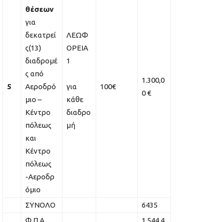
θέσεων
για
δεκατρεί
ΛΕΩΦ
ς(13)
ΟΡΕΙΑ
διαδρομέ
1
ς από
1.300,0
5
Αεροδρό
για
100€
0 €
μιο –
κάθε
Κέντρο
διαδρο
πόλεως
μή
και
Κέντρο
πόλεως
-Αεροδρ
όμιο
ΣΥΝΟΛΟ
6435
Φ.Π.Α.
1.544,4