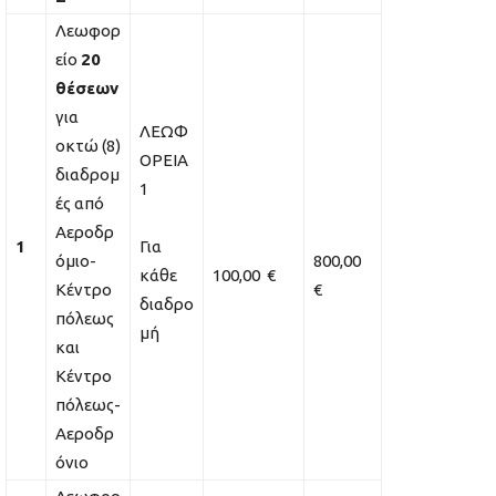
Λεωφορ
είο
20
θέσεων
για
ΛΕΩΦ
οκτώ (8)
ΟΡΕΙΑ
διαδρομ
1
ές από
Αεροδρ
1
Για
όμιο-
800,00
κάθε
100,00 €
Κέντρο
€
διαδρο
πόλεως
μή
και
Κέντρο
πόλεως-
Αεροδρ
όνιο