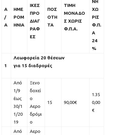
ΝΗ
ΙΚΕΣ
ΤΙΜΗ
Α
ΗΜΕ
ΠΟΣ
ΧΩ
ΠΡΟ
ΜΟΝΑΔΟ
/
ΡΟΜ
ΟΤΗ
ΡΙΣ
ΔΙΑΓ
Σ ΧΩΡΙΣ
Α
ΗΝΙΑ
ΤΑ
Φ.Π.
ΡΑΦ
Φ.Π.Α.
Α
ΕΣ
24
%
Λεωφορεία 20 θέσεων
1
για 15 διαδρομές
Από
Ξενο
1/9
δοχεί
1.35
έως
ο
15
90,00€
0,00
30/1
Αερο
€
1/20
δρόμι
19
ο
Από
Αερο