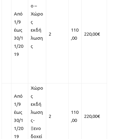
ο –
Από
Χώρο
1/9
ς
έως
εκδή
110
2
220,00€
30/1
λωση
,00
1/20
ς
19
Χώρο
Από
ς
1/9
εκδή
έως
λωση
110
2
220,00€
30/1
ς-
,00
1/20
Ξενο
19
δοχεί