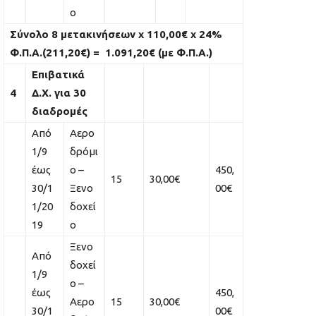
ο
Σύνολο 8 μετακινήσεων
x
110,00€
x
24%
Φ.Π.Α.(211,20€) = 1.091,20€ (με Φ.Π.Α.)
Επιβατικά
4
Δ.Χ. για 30
διαδρομές
Από
Αερο
1/9
δρόμι
έως
ο –
450,
15
30,00€
30/1
Ξενο
00€
1/20
δοχεί
19
ο
Ξενο
Από
δοχεί
1/9
ο –
έως
450,
Αερο
15
30,00€
30/1
00€