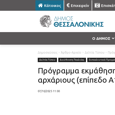
Κάτοικος
Επιχειρείν
Επισκέ
Ο ΔΗΜΟΣ
Δημοσιεύσεις
Άρθρο-Αρχείο
Δελτία Τύπου
Πρόγ
Δελτία Τύπου
Διεύθυνση Παιδείας
Εκπαιδευτικά Προγρ
Πρόγραμμα εκμάθηση
αρχάριους (επίπεδο Α
07/10/2025 11:00