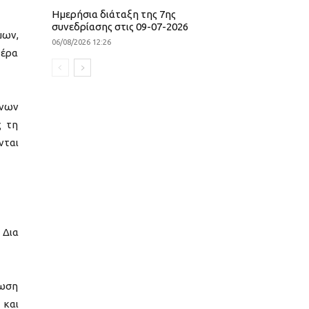
Ημερήσια διάταξη της 7ης
συνεδρίασης στις 09-07-2026
μων,
06/08/2026 12:26
τέρα
ένων
ς τη
νται
 Δια
λωση
 και