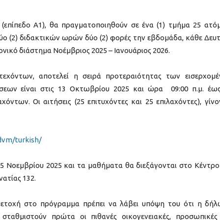
(επίπεδο Α1), θα πραγματοποιηθούν σε ένα (1) τμήμα 25 ατό
δύο (2) διδακτικών ωρών δύο (2) φορές την εβδομάδα, κάθε Δευ
ρονικό διάστημα Νοέμβριος 2025 – Ιανουάριος 2026.
τεχόντων, αποτελεί η σειρά προτεραιότητας των εισερχομ
σεων είναι στις 13 Οκτωβρίου 2025 και ώρα 09:00 π.μ. έω
ντων. Οι αιτήσεις (25 επιτυχόντες και 25 επιλαχόντες), γίνο
dvm/turkish/
5 Νοεμβρίου 2025 και τα μαθήματα θα διεξάγονται στο Κέντρο
ατίας 132.
μετοχή στο πρόγραμμα πρέπει να λάβει υπόψη του ότι η δή
 σταθμιστούν πρώτα οι πιθανές οικογενειακές, προσωπικές