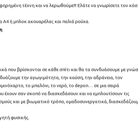
ηρημένη τέχνη και να λερωθούμε!!! Ελάτε να γνωρίσετε τον κό
α Α4 ή μπλοκ ακουαρέλας και παλιά ρούχα.
η
ικά που βρίσκονται σε κάθε σπίτι και θα τα συνδυάσουμε με γνώ
υνδυάζουμε την αγωγιμότητα, την καύση, την αδράνεια, τον
μινόχαρτο, το μπαλόνι, το νερό, το depon… σε μια σειρά
υ έχουν σαν σκοπό να διασκεδάσουν και να εμπλουτίσουν τις
σμούς και με βιωματικό τρόπο, ομαδοσυνεργατικά, διασκεδάζου
ητή φυσικής.