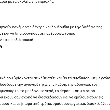
ία με τα σχολεία της περιοχής.
υργούν πανέμορφα δέντρα και λουλούδια με την βοήθεια της
με και να δημιουργήσουμε πανέμορφα τοπία.
Α4 και παλιά ρούχα!
η
ικά που βρίσκονται σε κάθε σπίτι και θα τα συνδυάσουμε με γνώ
υνδυάζουμε την αγωγιμότητα, την καύση, την αδράνεια, τον
μινόχαρτο, το μπαλόνι, το νερό, το depon… σε μια σειρά
υ έχουν σαν σκοπό να διασκεδάσουν και να εμπλουτίσουν τις
σμούς και με βιωματικό τρόπο, ομαδοσυνεργατικά, διασκεδάζου