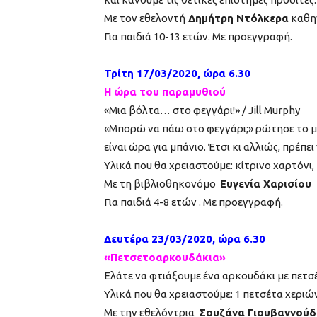
Με τον εθελοντή
Δημήτρη Ντόλκερα
καθηγ
Για παιδιά 10-13 ετών. Με προεγγραφή.
Τρίτη 17/03/2020, ώρα 6.30
Η ώρα του παραμυθιού
«Μια βόλτα… στο φεγγάρι!» / Jill Murphy
«Μπορώ να πάω στο φεγγάρι;» ρώτησε το μι
είναι ώρα για μπάνιο. Έτσι κι αλλιώς, πρέπε
Υλικά που θα χρειαστούμε: κίτρινο χαρτόνι,
Με τη βιβλιοθηκονόμο
Ευγενία Χαρισίου
Για παιδιά 4-8 ετών . Με προεγγραφή.
Δευτέρα 23/03/2020, ώρα 6.30
«Πετσετοαρκουδάκια»
Ελάτε να φτιάξουμε ένα αρκουδάκι με πετσέ
Υλικά που θα χρειαστούμε: 1 πετσέτα χεριών
Με την εθελόντρια
Σουζάνα Γιουβαννούδ