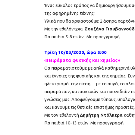
Ένας εύκολος τρόπος να δημιουργήσουμε αφ
της αφηρημένης τέχνης!
Υλικά που θα χρειαστούμε: 2 άσπρα χαρτόνι
Με την εθελόντρια
Σουζάνα Γιουβαννούδ
Για παιδιά 5-8 ετών . Με προεγγραφή.
Τρίτη 10/03/2020, ώρα 5:00
«Πειράματα φυσικής και χημείας»
Θα πειραματιστούμε με απλά καθημερινά υλ
και έννοιες της φυσικής και της χημείας. Σ
ηλεκτρισμό, την πίεση… με το αυγό, το αλου
πειραμάτων, κατασκευών και παιχνιδιών πο
γνώσεις μας. Αποφεύγουμε τύπους, υπολογι
και κάνουμε τις θετικές επιστήμες προσιτές.
Με τον εθελοντή
Δημήτρη Ντόλκερα
καθηγ
Για παιδιά 10-13 ετών. Με προεγγραφή.