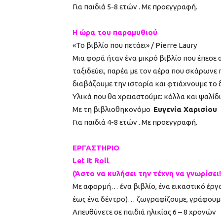
Για παιδιά 5-8 ετών . Με προεγγραφή.
Η ώρα του παραμυθιού
«Το βιβλίο που πετάει» / Pierre Laury
Μια φορά ήταν ένα μικρό βιβλίο που έπεσε 
ταξιδεύει, παρέα με τον αέρα που σκάρωνε 
διαβάζουμε την ιστορία και φτιάχνουμε το δ
Υλικά που θα χρειαστούμε: κόλλα και ψαλίδι
Με τη βιβλιοθηκονόμο
Ευγενία Χαρισίου
Για παιδιά 4-8 ετών . Με προεγγραφή.
ΕΡΓΑΣΤΗΡΙΟ
Let it Roll
(Άστο να κυλήσει την τέχνη να γνωρίσει!
Με αφορμή… ένα βιβλίο, ένα εικαστικό έργο
έως ένα δέντρο)… ζωγραφίζουμε, γράφουμε
Απευθύνετε σε παιδιά ηλικίας 6 – 8 χρονών