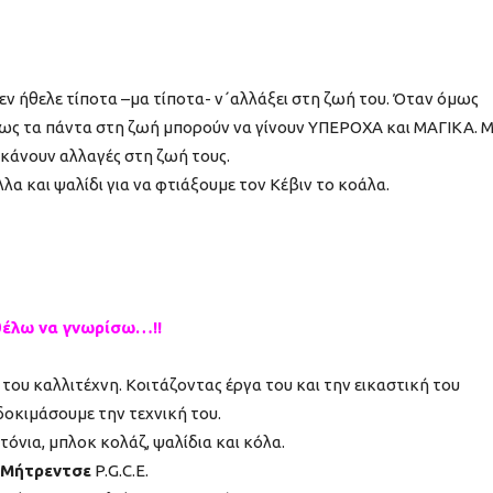
δεν ήθελε τίποτα –μα τίποτα- ν΄αλλάξει στη ζωή του. Όταν όμως
πως τα πάντα στη ζωή μπορούν να γίνουν ΥΠΕΡΟΧΑ και ΜΑΓΙΚΑ. Μ
 κάνουν αλλαγές στη ζωή τους.
λλα και ψαλίδι για να φτιάξουμε τον Κέβιν το κοάλα.
 θέλω να γνωρίσω…!!
ου καλλιτέχνη. Κοιτάζοντας έργα του και την εικαστική του
δοκιμάσουμε την τεχνική του.
όνια, μπλοκ κολάζ, ψαλίδια και κόλα.
 Μήτρεντσε
P.G.C.E.