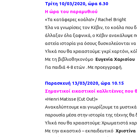
Τρίτη 10/03/2020, ώρα 6.30
Η ώρα του παραμυθιού
«Τα κατάφερες κοάλα!» / Rachel Bright
Έλα να γνωρίσεις τον Κέβιν, το κοάλα που 
άλλαξαν όλα ξαφνικά, ο Κέβιν ανακάλυψε 
αστεία ιστορία για όσους δυσκολεύονται να
Υλικά που θα χρειαστούμε: γκρί χαρτόνι, κό
Με τη βιβλιοθηκονόμο
Ευγενία Χαρισίου
Για παιδιά 4-8 ετών . Με προεγγραφή.
Παρασκευή 13/03/2020, ώρα 10.15
Σημαντικοί εικαστικοί καλλιτέχνες που
«Henri Matisse (Cut Out)»
Ανακαλύπτουμε και γνωρίζουμε τα μυστικά τ
παρουσία μέσα στην ιστορία της τέχνης θα 
Υλικά που θα χρειαστούμε: Χρωματιστά χαρτ
Με την εικαστικό – εκπαιδευτικό
Χριστίνα