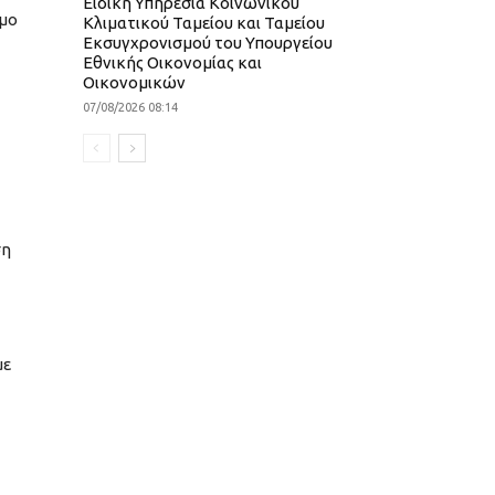
Ειδική Υπηρεσία Κοινωνικού
σμο
Κλιματικού Ταμείου και Ταμείου
Εκσυγχρονισμού του Υπουργείου
Εθνικής Οικονομίας και
Οικονομικών
07/08/2026 08:14
ση
με