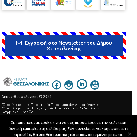
Εγγραφή στο Newsletter του Δήμου
Θεσσαλονίκης
Δήμος Θεσσαλονίκης © 2026
Όροι Χρήσης
Προστασία Προσωπικών Δεδομένων
Όροι Xρήσης και Eπεξεργασία Προσωπικών Δεδομένων
Ψηφιακού Βοηθού
Τηλεφωνικός Κατάλογος
Χρησιμοποιούμε cookies για να σας προσφέρουμε την καλύτερη
δυνατή εμπειρία στη σελίδα μας. Εάν συνεχίσετε να χρησιμοποιείτε
Developed by
MyCompany Projects
τη σελίδα, θα υποθέσουμε πως είστε ικανοποιημένοι με αυτό.