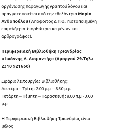
οργάνωσης παραγωγής γραπτού λόγου και
πραγματοποιείται από την εθελόντρια
Μαρία
Ανθοπούλου
( Απόφοιτος Δ.Π.Θ., πιστοποιημένη
επιμελήτρια-διορθώτρια κειμένων και
αρθρογράφος).
Περιφερειακή Βιβλιοθήκη
Τριανδρίας
« Ιωάννης Δ. Διαμαντής» (Αμοργού 29.Τηλ.:
2310 921660)
Ωράριο λειτουργίας Βιβλιοθήκης:
Δευτέρα – Τρίτη : 2:00 μ.μ. – 8:30 μ.μ.
Τετάρτη – Πέμπτη – Παρασκευή : 8.00 π.μ.- 3.00
μ.μ
Η Περιφερειακή Βιβλιοθήκη Τριανδρίας είναι
μέλος