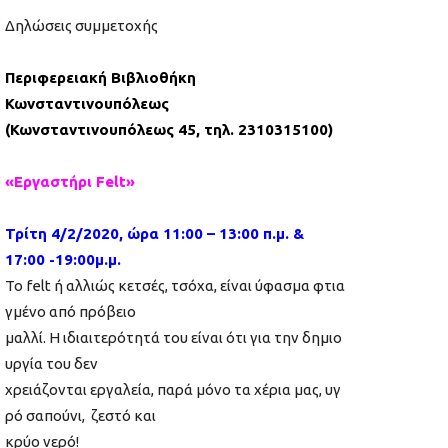
Δηλώσεις συμμετοχής
Περιφερειακή Βιβλιοθήκη
Κωνσταντινουπόλεως
(Κωνσταντινουπόλεως 45, τηλ. 2310315100)
«Εργαστήρι Felt»
Τρίτη 4/2/2020, ώρα 11:00 – 13:00 π.μ. &
17:00 -19:00μ.μ.
Το felt ή αλλιώς κετσές, τσόχα, είναι ύφασμα φτια
γμένο από πρόβειο
μαλλί. Η ιδιαιτερότητά του είναι ότι για την δημιο
υργία του δεν
χρειάζονται εργαλεία, παρά μόνο τα χέρια μας, υγ
ρό σαπούνι, ζεστό και
κρύο νερό!