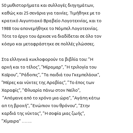
50 μυθιστορήματα και συλλογές διηγημάτων,
καθώς και 25 σενάρια για ταινίες. Τιμήθηκε με το
κρατικό Αιγυπτιακό Βραβείο Λογοτεχνίας, και το
1988 του απονεμήθηκε το Νόμπελ Λογοτεχνίας.
Τότε το έργο του άρχισε να διαδίδεται σε όλο τον
κόσμο και μεταφράστηκε σε πολλές γλώσσες.
Στα ελληνικά κυκλοφορούν τα βιβλία του: “Η
αρχή και το τέλος”, “Μίραμαρ”, “Η τριλογία του
Καΐρου”, “Ράδοπις”, “Τα παιδιά του Γκεμπελάουι”,
“Μέρες και νύχτες της Αραβίας”, “Το έπος των
Χαραφίς”, “Φλυαρία πάνω στον Νείλο”,
“Απόμεινε από το χρόνο μια ώρα”, “Αγάπη κάτω
απ τη βροχή”, “Ενώπιον του θρόνου”, “Στην
καρδιά της νύχτας”, “Η σοφία μιας ζωής”,
“Χίμαιρα” …….