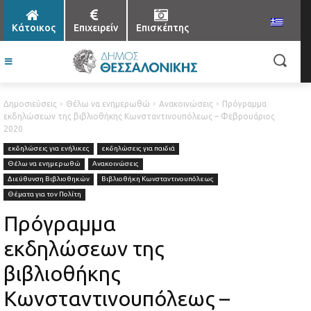
Κάτοικος
Επιχειρείν
Επισκέπτης
Δημοσιεύσεις
Θέλω να ενημερωθώ
Ανακοινώσεις
Πρόγραμμα
εκδηλώσεων της βιβλιοθήκης Κωνσταντινουπόλεως – Φεβρουάριος
2020
εκδηλώσεις για ενήλικες
εκδηλώσεις για παιδιά
Θέλω να ενημερωθώ
Ανακοινώσεις
Διεύθυνση Βιβλιοθηκών
Βιβλιοθήκη Κωνσταντινουπόλεως
Θέματα για τον Πολίτη
Πρόγραμμα
εκδηλώσεων της
βιβλιοθήκης
Κωνσταντινουπόλεως –