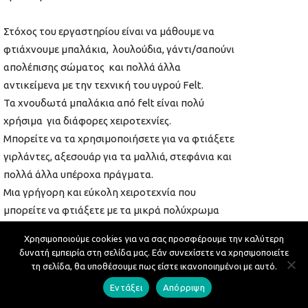
Στόχος του εργαστηρίου είναι να μάθουμε να
φτιάχνουμε μπαλάκια, λουλούδια, γάντι/σαπούνι
απολέπισης σώματος και πολλά άλλα
αντικείμενα με την τεχνική του υγρού Felt.
Τα χνουδωτά μπαλάκια από felt είναι πολύ
χρήσιμα για διάφορες χειροτεχνίες.
Μπορείτε να τα χρησιμοποιήσετε για να φτιάξετε
γιρλάντες, αξεσουάρ για τα μαλλιά, στεφάνια και
πολλά άλλα υπέροχα πράγματα.
Μια γρήγορη και εύκολη χειροτεχνία που
μπορείτε να φτιάξετε με τα μικρά πολύχρωμα
μπαλάκια από felt είναι η δημιουργία κολιέ ή ενός
Χρησιμοποιούμε cookies για να σας προσφέρουμε την καλύτερη
βραχιολιού.
δυνατή εμπειρία στη σελίδα μας. Εάν συνεχίσετε να χρησιμοποιείτε
τη σελίδα, θα υποθέσουμε πως είστε ικανοποιημένοι με αυτό.
Υλικά που θα χρειαστούν είναι μαλλί για felt, μια
Εντάξει
Απόρριψη
μικρή πετσέτα και δύο κομμάτια 40χ40 από ρολό