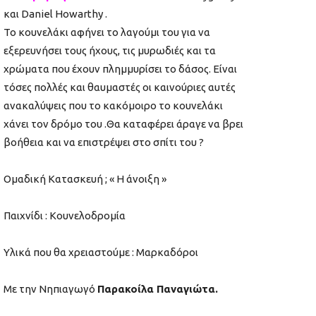
και
Daniel
Howarthy
.
Το κουνελάκι αφήνει το λαγούμι του για να
εξερευνήσει τους ήχους, τις μυρωδιές και τα
χρώματα που έχουν πλημμυρίσει το δάσος. Είναι
τόσες πολλές και θαυμαστές οι καινούριες αυτές
ανακαλύψεις που το κακόμοιρο το κουνελάκι
χάνει τον δρόμο του .Θα καταφέρει άραγε να βρει
βοήθεια και να επιστρέψει στο σπίτι του ?
Ομαδική Κατασκευή
;
« Η άνοιξη »
Παιχνίδι : Κουνελοδρομία
Υλικά που θα χρειαστούμε :
M
αρκαδόροι
Με την
Νηπιαγωγό
Παρακοίλα Παναγιώτα.