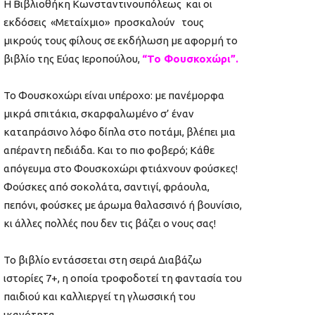
Η Βιβλιοθήκη Κωνσταντινουπόλεως και οι
εκδόσεις «Μεταίχμιο» προσκαλούν τους
μικρούς τους φίλους σε εκδήλωση με αφορμή το
βιβλίο της Εύας Ιεροπούλου,
“Το Φουσκοχώρι”.
Το Φουσκοχώρι είναι υπέροχο: με πανέμορφα
μικρά σπιτάκια, σκαρφαλωμένο σ’ έναν
καταπράσινο λόφο δίπλα στο ποτάμι, βλέπει μια
απέραντη πεδιάδα. Και το πιο φοβερό; Κάθε
απόγευμα στο Φουσκοχώρι φτιάχνουν φούσκες!
Φούσκες από σοκολάτα, σαντιγί, φράουλα,
πεπόνι, φούσκες με άρωμα θαλασσινό ή βουνίσιο,
κι άλλες πολλές που δεν τις βάζει ο νους σας!
Το βιβλίο εντάσσεται στη σειρά Διαβάζω
ιστορίες 7+, η οποία τροφοδοτεί τη φαντασία του
παιδιού και καλλιεργεί τη γλωσσική του
ικανότητα.