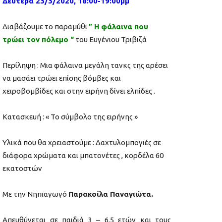
Δευτέρα 23/3/2020, 18:00-19:00μμ
Διαβάζουμε το παραμύθι
” Η φάλαινα που
τρώει τον πόλεμο “
του Ευγένιου Τριβιζά
Περίληψη : Μια φάλαινα μεγάλη τανκς της αρέσει
να μασάει τρώει επίσης βόμβες και
χειροβομβίδες και στην ειρήνη δίνει ελπίδες .
Κατασκευή : « Το σύμβολο της ειρήνης »
Υλικά που θα χρειαστούμε : Δαχτυλομπογιές σε
διάφορα χρώματα και μπατονέτες , κορδέλα 60
εκατοστών
Με την
Νηπιαγωγό
Παρακοίλα Παναγιώτα.
Απευθύνεται σε παιδιά 3 – 6,5 ετών και τους