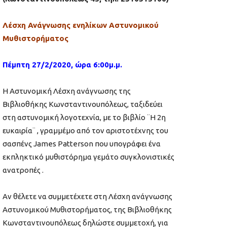
Λέσχη Ανάγνωσης ενηλίκων Αστυνομικού
Μυθιστορήματος
Πέμπτη 27/2/2020, ώρα 6:00μ.μ.
H Αστυνομική Λέσχη ανάγνωσης της
Βιβλιοθήκης Κωνσταντινουπόλεως, ταξιδεύει
στη αστυνομική λογοτεχνία, με το βιβλίο
¨Η 2η
ευκαιρία¨
, γραμμέμο από τον αριστοτέχνης του
σασπένς James
Patterson
που υπογράφει ένα
εκπληκτικό μυθιστόρημα γεμάτο συγκλονιστικές
ανατροπές .
Αν θέλετε να συμμετέχετε στη Λέσχη ανάγνωσης
Αστυνομικού Μυθιστορήματος, της Βιβλιοθήκης
Κωνσταντινουπόλεως δηλώστε συμμετοχή, για