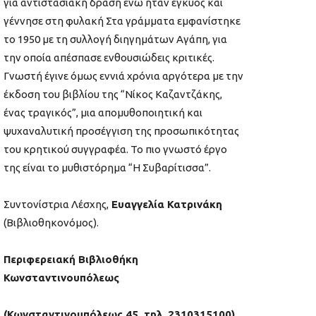
για αντιστασιακή δράση ενώ ήταν έγκυος και
γέννησε στη φυλακή
Στα γράμματα εμφανίστηκε
το 1950 με τη συλλογή διηγημάτων Αγάπη, για
την οποία απέσπασε ενθουσιώδεις κριτικές.
Γνωστή έγινε όμως εννιά χρόνια αργότερα με την
έκδοση του βιβλίου της “Νίκος Καζαντζάκης,
ένας τραγικός”, μια απομυθοποιητική και
ψυχαναλυτική προσέγγιση της προσωπικότητας
του κρητικού συγγραφέα. Το πιο γνωστό έργο
της είναι το μυθιστόρημα “Η Συβαρίτισσα”.
Συντονίστρια Λέσχης,
Ευαγγελία Κατρινάκη
(
Βιβλιοθηκονόμος
)
.
Περιφερειακή Βιβλιοθήκη
Κωνσταντινουπόλεως
(Κωνσταντινουπόλεως 45, τηλ. 2310315100)