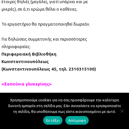
έτοιμες θηλιές (μεγάλες, γιατί υπάρχει και με
μικρές), σε ό,τι χρώμα θέλει ο καθένας.
Το εργαστήριο θα πραγματοποιηθεί δωρεάν.
Για δηλώσεις συμμετοχής και περισσότερες
πληροφορείες:
Περιφερειακή Βιβλιοθήκη
Κωνσταντινουπόλεως
(Κωνσταντινουπόλεως 45, τηλ. 2310315100)
«Σαπούνια γλυκερίνης»
Τρίτη 10 και 17/3/20
20
, ώρα 17:00 -19:00μ.μ.
Χρησιμοποιούμε cookies για να σας προσφέρουμε την καλύτερη
δυνατή εμπειρία στη σελίδα μας. Εάν συνεχίσετε να χρησιμοποιείτε
Στόχος του εργαστηρίου είναι να μάθουμε να
τη σελίδα, θα υποθέσουμε πως είστε ικανοποιημένοι με αυτό.
φτιάχνουμε
«Σαπούνια γλυκερίνης».
Εντάξει
Απόρριψη
Περίοδος υλοποίησης από:
Τρίτη
10/3 έως