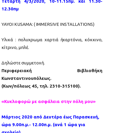
Τετάρτη 4/3/2020, 10-11.15πμ. και 11.30-
12.30πμ
YAYOI KUSAMA
: ( IMMERSIVE INSTALLATIONS)
Υλικά :
πολυχρωμα χαρτιά ἠ χαρτόνια, κόκκινο,
κίτρινο, μπλέ.
Δηλώστε συμμετοχή.
Περιφερειακή Βιβλιοθήκη
Κωνσταντινουπόλεως.
(Κων/πόλεως 45, τηλ. 2310-315100).
«Κυκλοφορώ με ασφάλεια στην πόλη μου»
Μάρτιος 2020 από Δευτέρα έως Παρασκευή,
ώρα 9.00π.μ.- 12.00π.μ. (ανά 1 ώρα για
σχολεία)