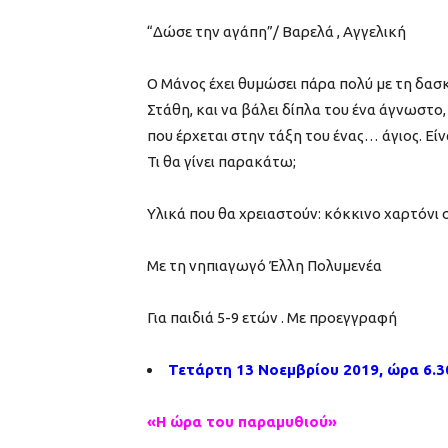
“Δώσε την αγάπη”/ Βαρελά , Αγγελική
Ο Μάνος έχει θυμώσει πάρα πολύ με τη δασκά
Στάθη, και να βάλει δίπλα του ένα άγνωστο,
που έρχεται στην τάξη του ένας… άγιος. Είναι
Τι θα γίνει παρακάτω;
Υλικά που θα χρειαστούν: κόκκινο χαρτόνι σ
Με τη νηπιαγωγό Έλλη Πολυμενέα
Για παιδιά 5-9 ετών . Με προεγγραφή
Τετάρτη 13 Νοεμβρίου 2019, ώρα 6.3
«Η ώρα του παραμυθιού»