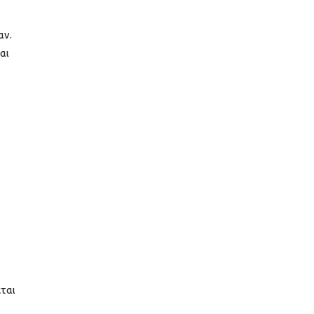
αν.
αι
ται