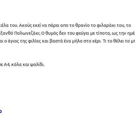
λα του. Ακούς εκεί να πάρει απο το θρανίο το φιλαράκι του, το
 ξανθό Πολωνεζάκι; Ο θυμός δεν του φεύγει με τίποτα, ως την ημ
 ο άγιος της φιλίας και βαστά ένα μήλο στο χέρι. Τι το θέλει το μ
ε Α4, κόλα και ψαλίδι.
0