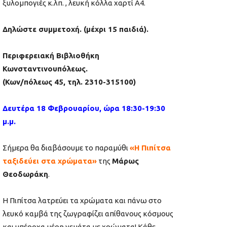
ξυλομπογιές κ.λπ. , λευκή κόλλα χαρτί Α4.
Δηλώστε συμμετοχή. (μέχρι 15 παιδιά).
Περιφερειακή Βιβλιοθήκη
Κωνσταντινουπόλεως.
(Κων/πόλεως 45, τηλ. 2310-315100)
Δευτέρα 18 Φεβρουαρίου, ώρα 18:30-19:30
μ.μ.
Σήμερα θα διαβάσουμε το παραμύθι
«Η Πιπίτσα
ταξιδεύει στα χρώματα»
της
Μάρως
Θεοδωράκη
.
Η Πιπίτσα λατρεύει τα χρώματα και πάνω στο
λευκό καμβά της ζωγραφίζει απίθανους κόσμους
και υπέροχα μέρη γεμάτα με χρώματα! Κάθε