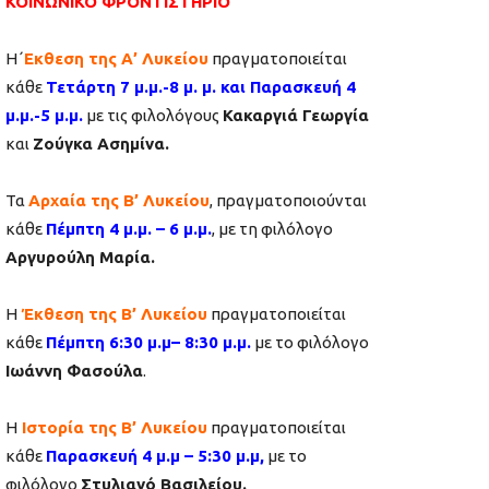
ΚΟΙΝΩΝΙΚΟ ΦΡΟΝΤΙΣΤΗΡΙΟ
Η΄
Εκθεση της Α’ Λυκείου
πραγματοποιείται
κάθε
Τετάρτη 7 μ.μ.-8 μ. μ. και Παρασκευή 4
μ.μ.-5 μ.μ.
με τις φιλολόγους
Κακαργιά Γεωργία
και
Ζούγκα Ασημίνα.
Τα
Αρχαία της Β’ Λυκείου
, πραγματοποιούνται
κάθε
Πέμπτη 4 μ.μ. – 6 μ.μ.
, με τη φιλόλογο
Αργυρούλη Μαρία.
Η
Έκθεση της Β’ Λυκείου
πραγματοποιείται
κάθε
Πέμπτη 6:30 μ.μ– 8:30 μ.μ.
με το φιλόλογο
Ιωάννη Φασούλα
.
Η
Ιστορία της Β’ Λυκείου
πραγματοποιείται
κάθε
Παρασκευή 4 μ.μ – 5:30 μ.μ,
με το
φιλόλογο
Στυλιανό Βασιλείου.