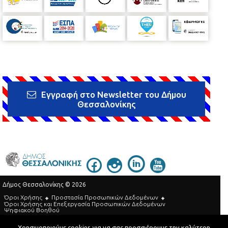
Εγγραφή στο Newsletter του Δήμου
Θεσσαλονίκης
Δήμος Θεσσαλονίκης © 2026
Όροι Χρήσης
Προστασία Προσωπικών Δεδομένων
Όροι Xρήσης και Eπεξεργασία Προσωπικών Δεδομένων
Ψηφιακού Βοηθού
Τηλεφωνικός Κατάλογος
Χρησιμοποιούμε cookies για να σας προσφέρουμε την καλύτερη