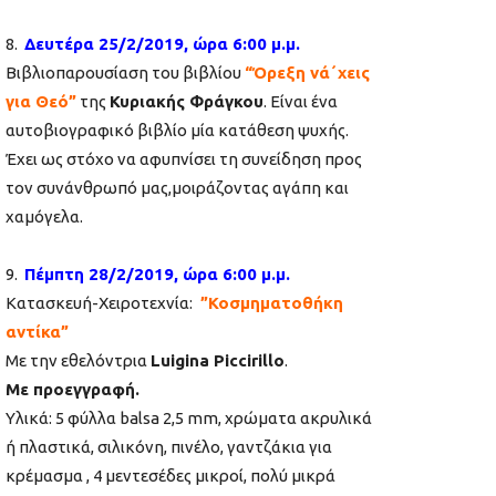
8.
Δευτέρα 25/2/2019, ώρα 6:00 μ.μ.
Βιβλιοπαρουσίαση του βιβλίου
“Όρεξη νά΄χεις
για Θεό”
της
Κυριακής Φράγκου
. Είναι ένα
αυτοβιογραφικό βιβλίο μία κατάθεση ψυχής.
Έχει ως στόχο να αφυπνίσει τη συνείδηση προς
τον συνάνθρωπό μας,μοιράζοντας αγάπη και
χαμόγελα.
9.
Πέμπτη 28/2/2019, ώρα 6:00 μ.μ.
Κατασκευή-Χειροτεχνία:
”Κοσμηματοθήκη
αντίκα”
Με την εθελόντρια
Luigina Piccirillo
.
Με προεγγραφή.
Υλικά: 5 φύλλα balsa 2,5 mm, χρώματα ακρυλικά
ή πλαστικά, σιλικόνη, πινέλο, γαντζάκια για
κρέμασμα , 4 μεντεσέδες μικροί, πολύ μικρά