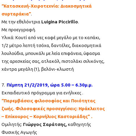
“Κατασκευή-Χειροτεχνία: Διακοσμητικά
συρταράκια”
.
Με την εθελόντρια
Luigina Piccirillo
.
Με προεγγραφή.
Υλικά: Κουτί από νες καφέ μεγάλο με το καπάκι,
1/2 μέτρο λεπτή τσόχα, δαντέλες, διακοσμητικά
λουλούδια, μπουκάλι με λεία επιφάνεια, ύφασμα
της αρεσκείας σας, ατλακόλ, πιστολάκι σιλικόνης,
χάντρα μεγάλη (1), βελόνι-κλωστή
7.
Πέμπτη 21/2/2019, ώρα 5.00 – 6.30μ.μ.
Εκπαιδευτικό πρόγραμμα για ενήλικες .
“Παρεμβάσεις φιλοσοφίας και Ποιότητας
ζωής. Φιλοσοφικές προσεγγίσεις: Ηράκλειτος
– Επίκουρος – Κορνήλιος Καστοριάδης” .
Ομιλητής:
Γιώργος Σαράτσης,
καθηγητής
Φυσικής Αγωγής