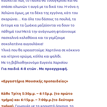
καυχιέται πως το Πάσχα θα τσουγκρίσει και θα
σπάσει ολωνών τ αυγά με τα δικά του. Η νόνα η
Χελώνα όμως, με τα δέκα της εγγόνια, κάτι του
σκαρώνει… Και όλα του δάσους τα πουλιά, τα
έντομα και τα ζωάκια μαζεύονται να δουν το
πάθημά του! Μετά την ανάγνωση φτιάχνουμε
πασχαλινά καλαθάκια και τα γεμίζουμε
σοκολατένια αυγουλάκια!
Υλικά που θα χρειαστούμε: Χαρτόνια σε κόκκινο
και κίτρινο χρώμα, κόλλα και ψαλίδι.
Με τη βιβλιοθηκονόμο Ευγενία Χαρισίου
Για παιδιά 4-8 ετών . Με προεγγραφή.
«Εργαστήρια Μουσικής προπαιδείας»
Κάθε Τρίτη 5:30μ.μ. – 6:15μ.μ. (το πρώτο
τμήμα) και 6:15μ.μ. – 7:00μ.μ.(το δεύτερο
τμήμα)
.
Γνωριμία με τα κρουστά όργανα, το