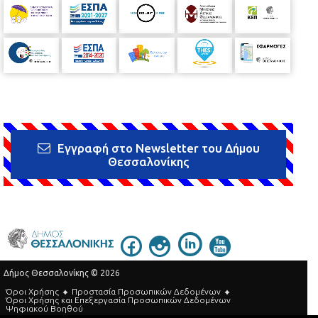
Εγγραφή στο Newsletter του Δήμου
Θεσσαλονίκης
Δήμος Θεσσαλονίκης © 2026
Όροι Χρήσης
Προστασία Προσωπικών Δεδομένων
Όροι Xρήσης και Eπεξεργασία Προσωπικών Δεδομένων
Ψηφιακού Βοηθού