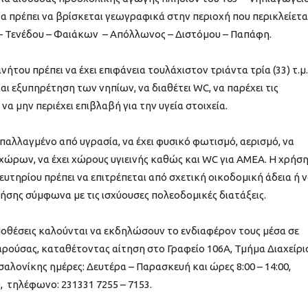
 πρέπει να βρίσκεται γεωγραφικά στην περιοχή που περικλείετα
 – Τενέδου – Φαιάκων – Απόλλωνος – Διστόμου – Παπάφη.
ου πρέπει να έχει επιφάνεια τουλάχιστον τριάντα τρία (33) τ.μ.
ι εξυπηρέτηση των νηπίων, να διαθέτει WC, να παρέχει τις
α μην περιέχει επιβλαβή για την υγεία στοιχεία.
παλλαγμένο από υγρασία, να έχει φυσικό φωτισμό, αερισμό, να
χώρων, να έχει χώρους υγιεινής καθώς και WC για ΑΜΕΑ. Η χρήσ
τηρίου πρέπει να επιτρέπεται από σχετική οικοδομική άδεια ή 
ρήσης σύμφωνα με τις ισχύουσες πολεοδομικές διατάξεις.
οθέσεις καλούνται να εκδηλώσουν το ενδιαφέρον τους μέσα σε
παρούσας, καταθέτοντας αίτηση στο Γραφείο 106Α, Τμήμα Διαχείρι
αλονίκης ημέρες: Δευτέρα – Παρασκευή και ώρες 8:00 – 14:00,
, τηλέφωνο: 231331 7255 – 7153.