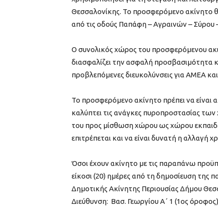
Θεσσαλονίκης. Το προσφερόμενο ακίνητο θα
από τις οδούς Παπάφη – Αγραινών – Σύρου
Ο συνολικός χώρος του προσφερόμενου ακινήτ
διασφαλίζει την ασφαλή προσβασιμότητα κα
προβλεπόμενες διευκολύνσεις για ΑΜΕΑ και ν
Το προσφερόμενο ακίνητο πρέπει να είναι α
καλύπτει τις ανάγκες πυροπροστασίας των 
του προς μίσθωση χώρου ως χώρου εκπαιδευ
επιτρέπεται και να είναι δυνατή η αλλαγή χ
Όσοι έχουν ακίνητο με τις παραπάνω προϋπ
είκοσι (20) ημέρες από τη δημοσίευση της 
Δημοτικής Ακίνητης Περιουσίας Δήμου Θεσσ
Διεύθυνση: Βασ. Γεωργίου Α΄ 1 (1ος όροφος)