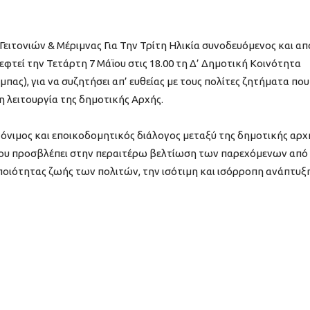
ιτονιών & Μέριμνας Για Την Τρίτη Ηλικία συνοδευόμενος και απ
φτεί την Τετάρτη 7 Μάϊου στις 18.00 τη Δ’ Δημοτική Κοινότητα
πας), για να συζητήσει απ’ ευθείας με τους πολίτες ζητήματα που
 λειτουργία της δημοτικής Αρχής.
γόνιμος και εποικοδομητικός διάλογος μεταξύ της δημοτικής αρχ
που προσβλέπει στην περαιτέρω βελτίωση των παρεχόμενων από
ποιότητας ζωής των πολιτών, την ισότιμη και ισόρροπη ανάπτυξ