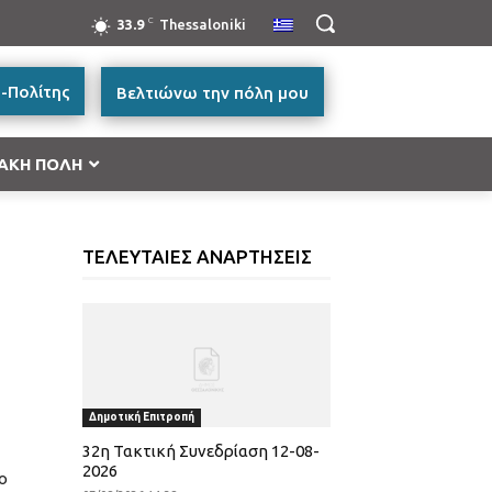
C
33.9
Thessaloniki
-Πολίτης
Βελτιώνω την πόλη μου
ΑΚΗ ΠΟΛΗ
ή Μακεδονία 2014-2020”
ΤΕΛΕΥΤΑΙΕΣ ΑΝΑΡΤΗΣΕΙΣ
ές Μεταφορών, Περιβάλλον και Αειφόρος
ικής και Βασικής Υλικής Συνδρομής – ΤΕΒΑ 2014-
ατικότητα & Καινοτομία (ΕΠΑνΕΚ)»
Δημοτική Επιτροπή
ας
32η Τακτική Συνεδρίαση 12-08-
2026
ο